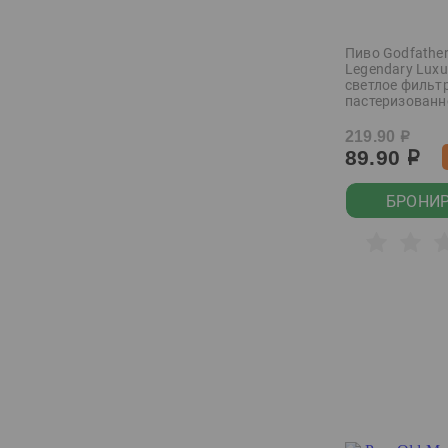
Литва
Малазия
Пиво Godfather
Legendary Luxu
Малайзия
светлое фильт
пастеризованно
Мексика
219.90
р
Молдова
89.90
р
Нидерланды
БРОНИ
Новая зеландия
ОАЭ
Пакистан
Перу
Польша.
Португалия
Постельное белье
Россия