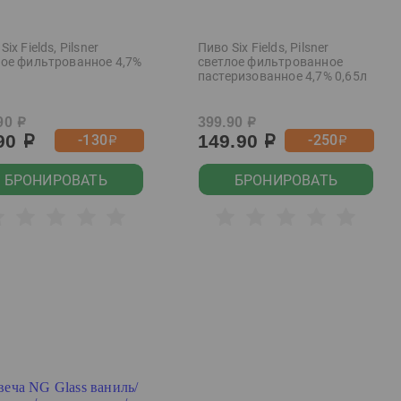
Six Fields, Pilsner
Пиво Six Fields, Pilsner
лое фильтрованное 4,7%
светлое фильтрованное
пастеризованное 4,7% 0,65л
90
399.90
р
р
.90
149.90
-130
-250
р
р
р
р
БРОНИРОВАТЬ
БРОНИРОВАТЬ