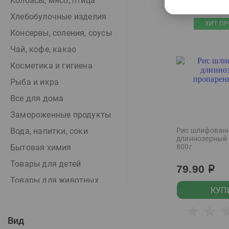
Колбасы, мясо, птица
Хлебобулочные изделия
ХИТ ПР
Консервы, соления, соусы
Чай, кофе, какао
Косметика и гигиена
Рыба и икра
Все для дома
Замороженные продукты
Вода, напитки, соки
Рис шлифован
длиннозерный
Бытовая химия
800г
Товары для детей
79.90
р
Товары для животных
КУП
Здоровое питание
Алкоголь, вино, пиво
Вид