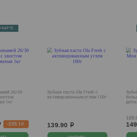
 КАРТЕ
амей 26/30
Зубная паста Ola Fresh с
Зубн
востом
активированным углем 100г
боль
ая 1кг
детск
189.
14
-359.1
139.90
р
р
р