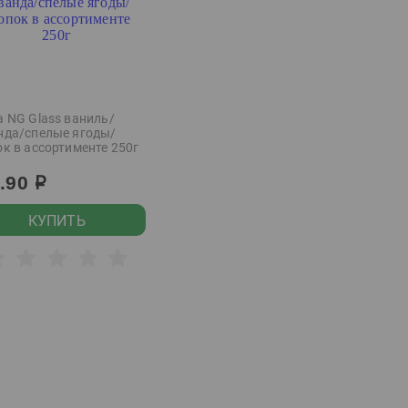
а NG Glass ваниль/
нда/спелые ягоды/
к в ассортименте 250г
2.90
р
КУПИТЬ