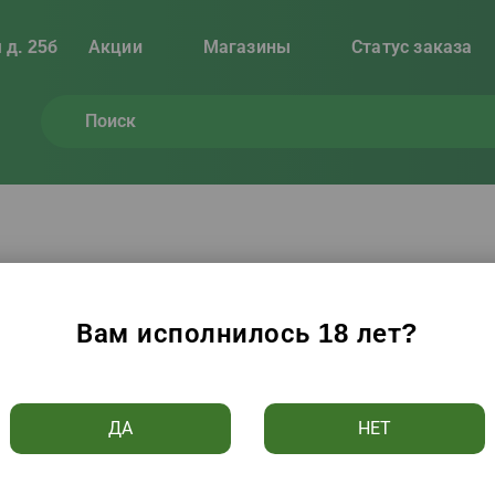
 д. 25б
Акции
Магазины
Статус заказа
(
23
товара)
Вам исполнилось 18 лет?
Цене ↑
Алфавиту ↑
Популярности
Рейтингу
ДА
НЕТ
чистить фильтр