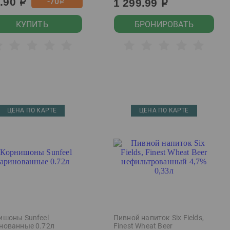
9.90
-70
1 299.99
р
р
р
КУПИТЬ
БРОНИРОВАТЬ
ЦЕНА ПО КАРТЕ
ЦЕНА ПО КАРТЕ
ишоны Sunfeel
Пивной напиток Six Fields,
нованные 0.72л
Finest Wheat Beer