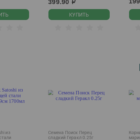
19
399.90
р
ИТЬ
КУПИТЬ
hi из
Семена Поиск Перец
Корн
стали
сладкий Геракл 0.25г
мари