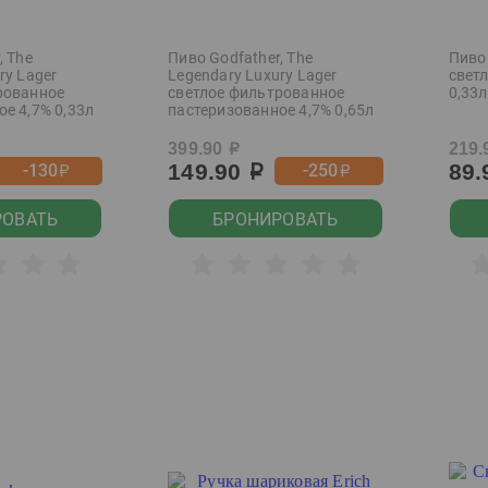
, The
Пиво Godfather, The
Пиво 
ry Lager
Legendary Luxury Lager
свет
рованное
светлое фильтрованное
0,33л
е 4,7% 0,33л
пастеризованное 4,7% 0,65л
399.90
219.
р
149.90
89
-130
-250
р
р
р
РОВАТЬ
БРОНИРОВАТЬ