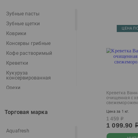
Дача и отдых
Готовая продукция
Зубные пасты
Зубные щетки
ЦЕНА ПО
Коврики
Консервы грибные
Кофе растворимый
Креветки
Кукуруза
консервированная
Орехи
Креветка Ванн
Пиво
очищенная с х
свежеморожен
Письменные
Торговая марка
принадлежности
Цена за 1 кг.
1 459
р
Посуда столовая
1 099.90
Aquafresh
Рис