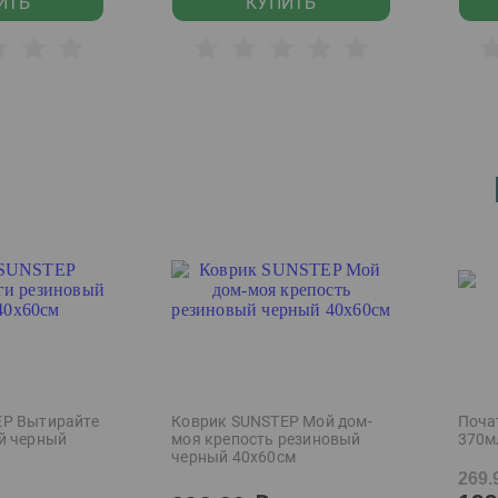
ИТЬ
КУПИТЬ
EP Вытирайте
Коврик SUNSTEP Мой дом-
Поча
й черный
моя крепость резиновый
370м
черный 40х60см
269.