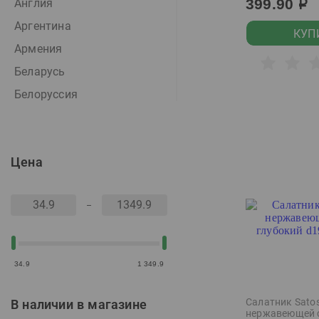
399.90
Англия
р
Аргентина
КУП
Армения
Беларусь
Белоруссия
Бельгия
Болгария
Цена
Бразилия
Великобритания
Венгрия
Венесуэла
Вьетнам
34.9
1 349.9
Германия
Голландия
Салатник Satos
В наличии в магазине
нержавеющей 