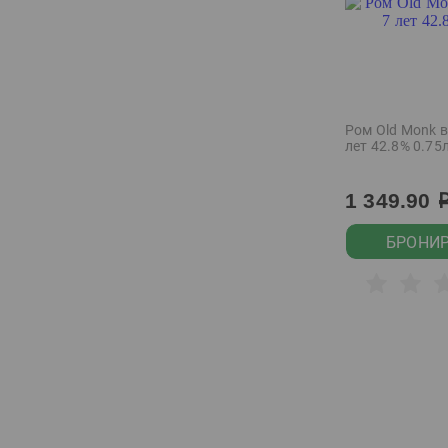
Румыния
Сейшельские острова
Сербия
Словакия
Ром Old Monk 
лет 42.8% 0.75
Словения
Соединенное
королевство
1 349.90
США
БРОНИ
Таджикистан
Таиланд
Тайвань
Тайланд
Тунис
Тунис/алжир