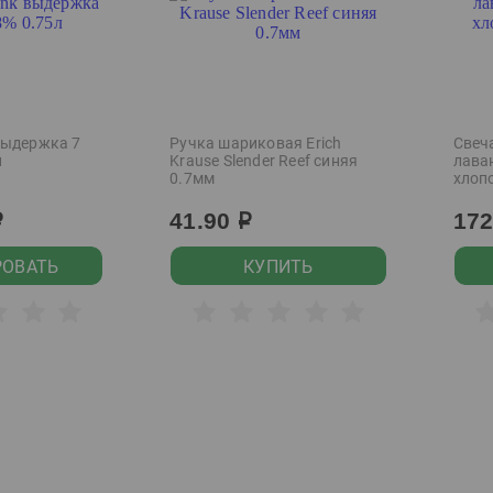
выдержка 7
Ручка шариковая Erich
Свеч
л
Krause Slender Reef синяя
лава
0.7мм
хлопо
41.90
17
р
р
РОВАТЬ
КУПИТЬ