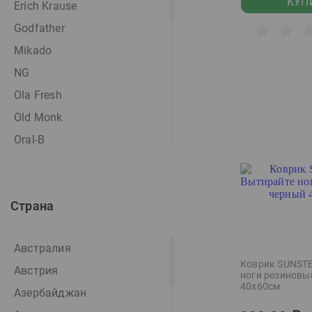
КУП
Erich Krause
Ром
Godfather
Свечи
Mikado
Семена
NG
Ola Fresh
Old Monk
Oral-B
Satoshi
Six Fields
Страна
Sunfeel
SUNSTEP
Австралия
Москофе
Коврик SUNST
Австрия
Поиск
ноги резиновы
40х60см
Азербайджан
Рахи