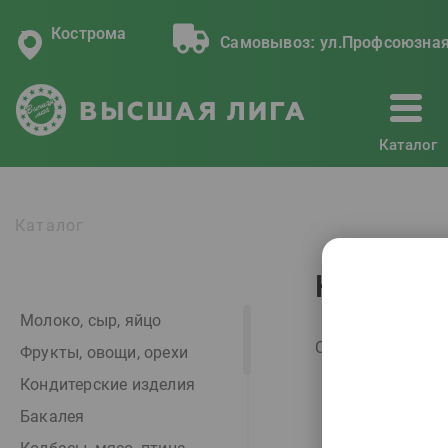
Кострома
Самовывоз:
ул.Профсоюзная
Каталог
Каталог
Каталог
Молоко, сыр, яйцо
Сортировать по:
Фрукты, овощи, орехи
Кондитерские изделия
Бакалея
Индия
✖
О