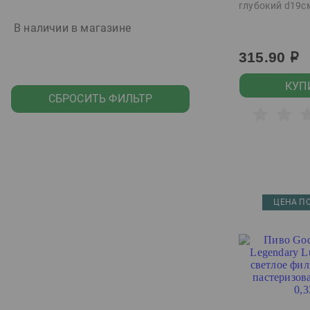
Греция
глубокий d19с
Грузия
В наличии в магазине
Доминиканская
315.90
р
республика
Египет
КУП
СБРОСИТЬ ФИЛЬТР
Израиль
Индия
Индонезия
Иран
Ирландия
ЦЕНА ПО
Испания
Италия
Казахстан
Китай
Кнр