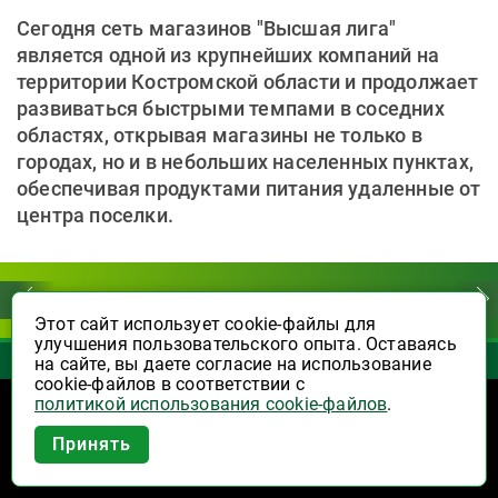
Сегодня сеть магазинов "Высшая лига"
является одной из крупнейших компаний на
территории Костромской области и продолжает
развиваться быстрыми темпами в соседних
областях, открывая магазины не только в
городах, но и в небольших населенных пунктах,
обеспечивая продуктами питания удаленные от
центра поселки.
Молоко, сыр, яйцо
Фрукты, овощи, орехи
Этот сайт использует cookie-файлы для
улучшения пользовательского опыта. Оставаясь
на сайте, вы даете согласие на использование
cookie-файлов в соответствии с
политикой использования cookie-файлов
.
Интернет-магазин
Приложение Высшая Лига в
Принять
вашем мобильном!
Оплата и доставка