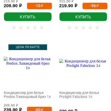
219.90
315.90
р
р
209.90
219.90
-10
-96
р
р
р
р
КУПИТЬ
КУПИТЬ
ЦЕНА ПО КАРТЕ
Кондиционер для белья
Кондиционер для белья
Predox Лавандовый бриз 1л
Prolight Fabulous 1л
299.90
р
239.90
-60
р
р