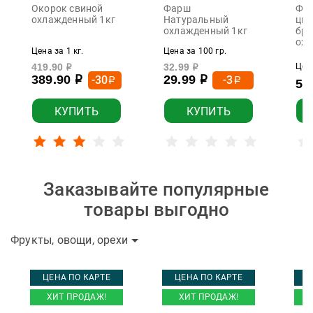
Окорок свиной
Фарш
Фил
охлажденный 1кг
Натуральный
цып
охлажденный 1кг
бро
охл
Цена за 1 кг.
Цена за 100 гр.
419.90
32.99
Цена
р
р
389.90
29.99
-30
-3
р
р
р
р
55
КУПИТЬ
КУПИТЬ
Заказывайте популярные
товары выгодно
Фрукты, овощи, орехи
ЦЕНА ПО КАРТЕ
ЦЕНА ПО КАРТЕ
Ц
ХИТ ПРОДАЖ!
ХИТ ПРОДАЖ!