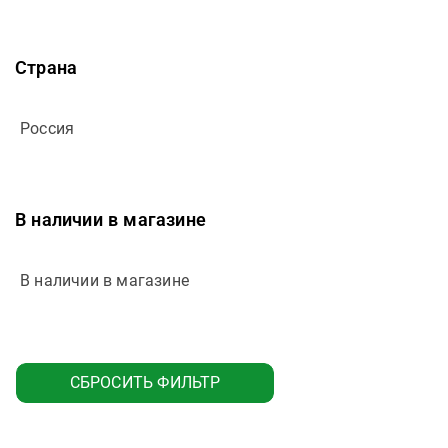
4М
6 соток
Страна
7 узлов
7 Утра
Россия
7Days
888
Abbe
В наличии в магазине
Abrau
Abrau Vinonad
В наличии в магазине
Abrau Vinonade
Absolut
Actident
СБРОСИТЬ ФИЛЬТР
Actimuno
Active