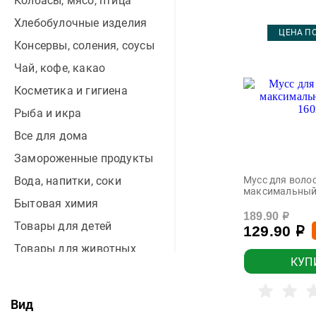
Колбасы, мясо, птица
Хлебобулочные изделия
ЦЕНА ПО
Консервы, соления, соусы
Чай, кофе, какао
Косметика и гигиена
Рыба и икра
Все для дома
Замороженные продукты
Вода, напитки, соки
Мусс для волос
максимальный
Бытовая химия
189.90
р
Товары для детей
129.90
р
Товары для животных
КУП
Здоровое питание
Алкоголь, вино, пиво
Вид