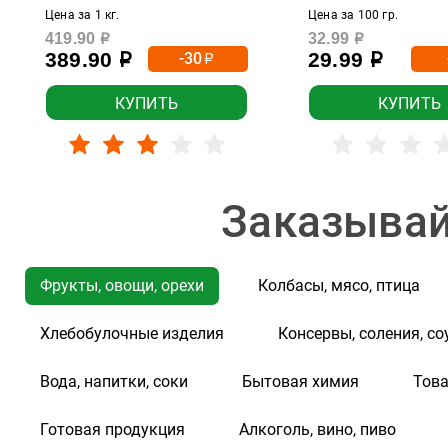
Alianca
Цена за 1 кг.
Цена за 100 гр.
Alingar
419.90
32.99
р
р
389.90
29.99
-30
р
р
р
Almador
Almette
КУПИТЬ
КУПИТЬ
Alpen
Alpen Gold
Alpen Gold Duo
Заказывай
Alpen Gold Max Fun
Alpen Gold Super Nuts
Фрукты, овощи, орехи
Колбасы, мясо, птица
AlpenGold
Alpenland
Хлебобулочные изделия
Консервы, соления, со
Altamente
Вода, напитки, соки
Бытовая химия
Това
Always
Amai Menoko
Готовая продукция
Алкоголь, вино, пиво