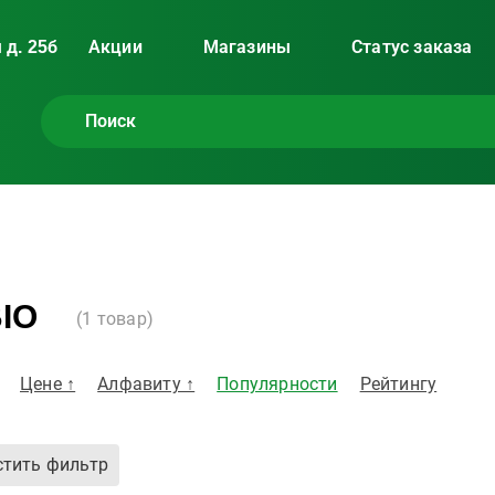
 д. 25б
Акции
Магазины
Статус заказа
BIO
(
1
товар)
Цене ↑
Алфавиту ↑
Популярности
Рейтингу
стить фильтр