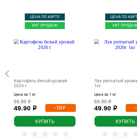
Amante
Ambassador
ЦЕНА ПО КАРТЕ
ЦЕНА ПО КАР
Ambra
ХИТ ПРОДАЖ!
ХИТ ПРОДАЖ
AMG
Amida Style
Amra
ANBANI
Angelato
Anima Aristov
Картофель белый урожай
Лук репчатый урожа
2026 г
1кг
AOS
Цена за 1 кг.
Цена за 1 кг.
Apollo
59.90
69.90
р
р
49.90
49.90
-10
р
р
р
ApolloAcacia
ApolloGenio
КУПИТЬ
КУПИТЬ
Apostel Brau