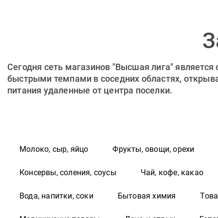
Aqua di mare
Aquafresh
З
Aquarelle
Aquatel
Arabica
Сегодня сеть магазинов "Высшая лига" является
быстрыми темпами в соседних областях, открывая
Arabica Perfetto
питания удаленные от центра поселки.
Ararat Ахтамар
Areon
Ariel
Aristov Cuvee Alexander
Молоко, сыр, яйцо
Фрукты, овощи, орехи
Arko
Консервы, соления, соусы
Чай, кофе, какао
Arluni
Armenian
Вода, напитки, соки
Бытовая химия
Това
Aroma Drop