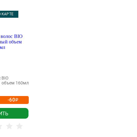
 КАРТЕ
 BIO
 объем 160мл
-60
р
ИТЬ