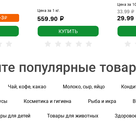
Цена за 10
Цена за 1 кг.
33.99
р
29.99
-3
559.90
р
р
КУПИТЬ
те популярные това
Чай, кофе, какао
Молоко, сыр, яйцо
Конди
усы
Косметика и гигиена
Рыба и икра
В
ры для детей
Товары для животных
Здоровое