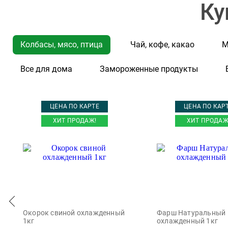
Admiral Benbow
Ку
Adrenaline
Affetto
Колбасы, мясо, птица
Чай, кофе, какао
М
Agama
Agora Yachting
Все для дома
Замороженные продукты
Aguaribay
Ahmad
ЦЕНА ПО КАРТЕ
ЦЕНА ПО КАР
Ahmad Tea
ХИТ ПРОДАЖ!
ХИТ ПРОДАЖ
Air pure by Alpen
Air Wick
Akbar
Akdov
Aktiv
Окорок свиной охлажденный
Фарш Натуральный
Alatoys
1кг
охлажденный 1кг