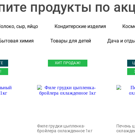
пите продукты по ак
олоко, сыр, яйцо
Кондитерские изделия
Косме
Бытовая химия
Товары для детей
Дача и отд
ТЕ
ХИТ ПРОДАЖ!
Ц
!
Филе грудки цыпленка-
Печень 
бройлера охлажденное 1кг
охлажде