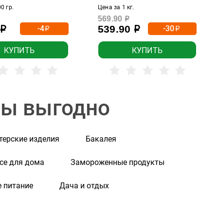
0 гр.
Цена за 1 кг.
569.90
р
539.90
-4
-30
р
р
р
р
КУПИТЬ
КУПИТЬ
ры выгодно
терские изделия
Бакалея
се для дома
Замороженные продукты
 питание
Дача и отдых