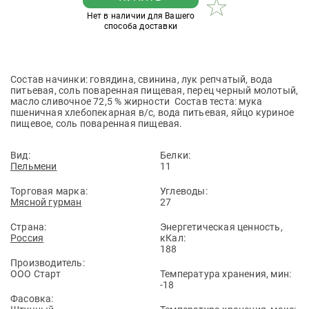
Нет в наличии для Вашего
способа доставки
Состав начинки: говядина, свинина, лук репчатый, вода
питьевая, соль поваренная пищевая, перец черный молотый,
масло сливочное 72,5 % жирности Состав теста: мука
пшеничная хлебопекарная в/с, вода питьевая, яйцо куриное
пищевое, соль поваренная пищевая.
Вид:
Белки:
Пельмени
11
Торговая марка:
Углеводы:
Мясной гурман
27
Страна:
Энергетическая ценность,
Россия
кКал:
188
Производитель:
ООО Старт
Температура хранения, мин:
-18
Фасовка: