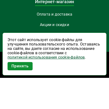
Интернет-магазин
Оплата и доставка
Акции и скидки
Как заказать
Этот сайт использует cookie-файлы для
улучшения пользовательского опыта. Оставаясь
Указать Email
на сайте, вы даете согласие на использование
cookie-файлов в соответствии с
политикой использования cookie-файлов
.
Программы лояльности
Приложение Высшая Лига в
Принять
вашем мобильном!
Активация карты
Правила программы лояльности "Удача"
Правила программы лояльности "Родина"
Купоны на скидку