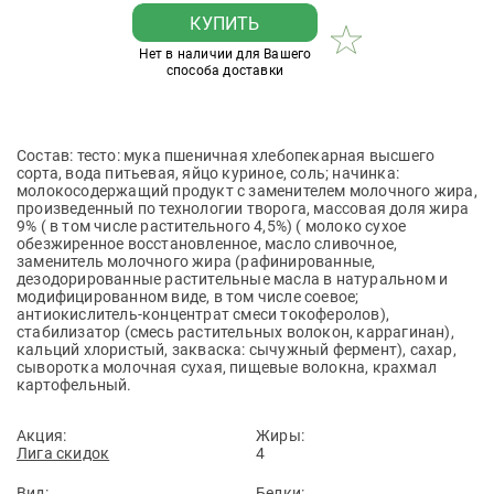
КУПИТЬ
Нет в наличии для Вашего
способа доставки
Состав: тесто: мука пшеничная хлебопекарная высшего
сорта, вода питьевая, яйцо куриное, соль; начинка:
молокосодержащий продукт с заменителем молочного жира,
произведенный по технологии творога, массовая доля жира
9% ( в том числе растительного 4,5%) ( молоко сухое
обезжиренное восстановленное, масло сливочное,
заменитель молочного жира (рафинированные,
дезодорированные растительные масла в натуральном и
модифицированном виде, в том числе соевое;
антиокислитель-концентрат смеси токоферолов),
стабилизатор (смесь растительных волокон, каррагинан),
кальций хлористый, закваска: сычужный фермент), сахар,
сыворотка молочная сухая, пищевые волокна, крахмал
картофельный.
Акция:
Жиры:
Лига скидок
4
Вид:
Белки: