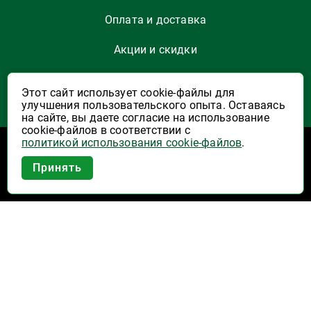
Оплата и доставка
Акции и скидки
Как заказать
Этот сайт использует cookie-файлы для
улучшения пользовательского опыта. Оставаясь
Указать Email
на сайте, вы даете согласие на использование
cookie-файлов в соответствии с
политикой использования cookie-файлов
.
Программы лояльности
Приложение Высшая Лига в
Принять
вашем мобильном!
Активация карты
Правила программы лояльности "Удача"
Правила программы лояльности "Родина"
Купоны на скидку