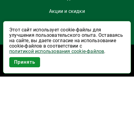
Акции и скидки
Как заказать
Этот сайт использует cookie-файлы для
улучшения пользовательского опыта. Оставаясь
Указать Email
на сайте, вы даете согласие на использование
cookie-файлов в соответствии с
политикой использования cookie-файлов
.
Программы лояльности
Приложение Высшая Лига в
Принять
вашем мобильном!
Активация карты
Правила программы лояльности "Удача"
Правила программы лояльности "Родина"
Купоны на скидку
О компании