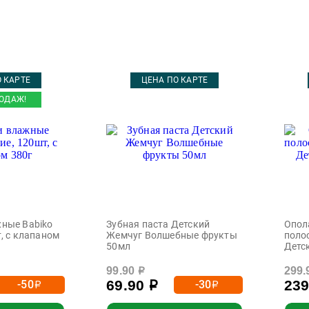
 КАРТЕ
ЦЕНА ПО КАРТЕ
ОДАЖ!
ные Babiko
Зубная паста Детский
Опол
, с клапаном
Жемчуг Волшебные фрукты
поло
50мл
Детс
99.90
299.
р
69.90
23
-50
-30
р
р
р