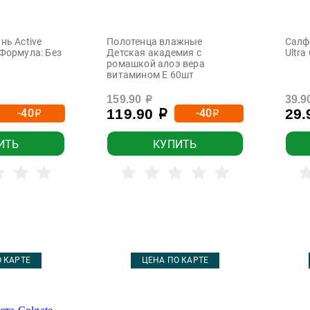
нь Active
Полотенца влажные
Салф
Формула: Без
Детская академия с
Ultra
ромашкой алоэ вера
витамином Е 60шт
159.90
39.9
р
119.90
29
-40
-40
р
р
р
ИТЬ
КУПИТЬ
 КАРТЕ
ЦЕНА ПО КАРТЕ