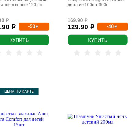
оаллергенные 120 шт
детские 100шт 300г
90
169.90
р
р
9.90
129.90
-50
-40
р
р
р
р
КУПИТЬ
КУПИТЬ
ЦЕНА ПО КАРТЕ