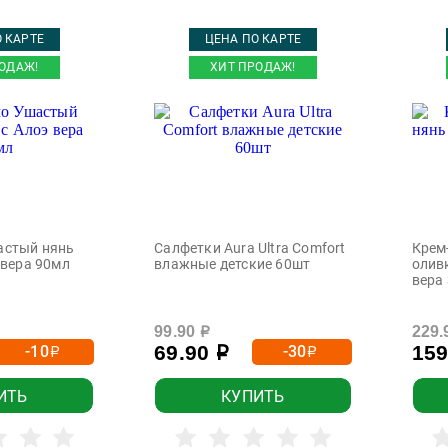
 КАРТЕ
ЦЕНА ПО КАРТЕ
ОДАЖ!
ХИТ ПРОДАЖ!
астый нянь
Салфетки Aura Ultra Comfort
Крем
 вера 90мл
влажные детские 60шт
олив
вера
99.90
229.
р
69.90
15
-10
-30
р
р
р
ИТЬ
КУПИТЬ