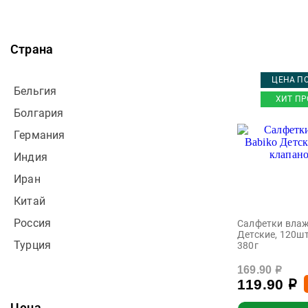
Bomb surprise
Шампуни и бальзамы
для волос
Colgate
Шампунь для волос
Страна
Delicare
Ecotherapy
ЦЕНА ПО
Бельгия
Exxe
ХИТ ПР
Болгария
Grendy
Германия
Happy Balm
Индия
happy moments
Иран
Lacalut
Китай
Lakalut
Россия
Салфетки влаж
Little Love
Детские, 120шт
Турция
380г
Longa Vita
Mon Rulon
169.90
р
119.90
р
MyKiddo