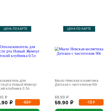
ЦЕНА ПО КАРТЕ
ЦЕНА ПО КАРТЕ
аскиватель для
Мыло Невская косметика
сти рта Новый Жемчуг
Детское с чистотелом 90г
кий клубника 0.5л
90
69.90
р
р
9.90
59.90
-60
-10
р
р
р
р