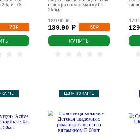
 2-6лет 75г
с экстрактом ромашки 0+
гипп
265мл
189.90
179.
р
139.90
12
-70
-50
р
р
р
ИТЬ
КУПИТЬ
 КАРТЕ
ЦЕНА ПО КАРТЕ