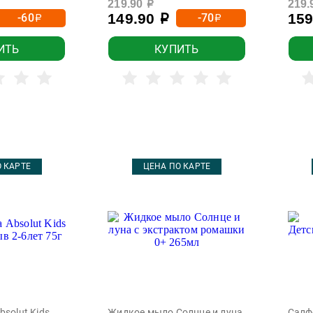
219.90
219.
р
149.90
15
-60
-70
р
р
р
ИТЬ
КУПИТЬ
 КАРТЕ
ЦЕНА ПО КАРТЕ
bsolut Kids
Жидкое мыло Солнце и луна
Салф