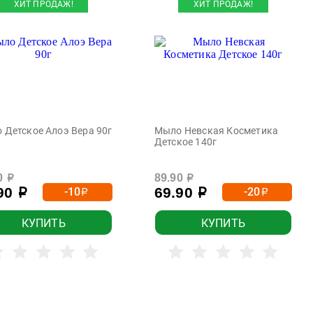
ХИТ ПРОДАЖ!
ХИТ ПРОДАЖ!
 Детское Алоэ Вера 90г
Мыло Невская Косметика
Детское 140г
0
89.90
р
р
.90
69.90
-10
-20
р
р
р
р
КУПИТЬ
КУПИТЬ