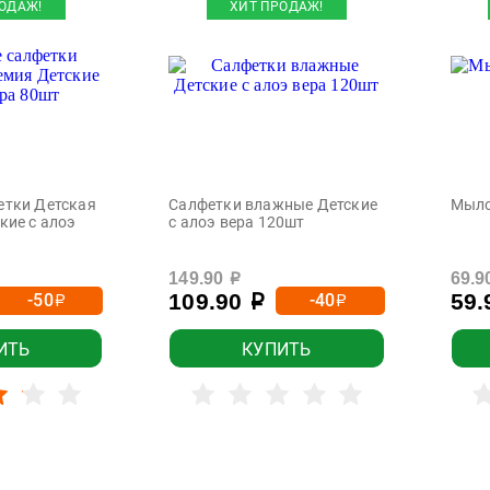
ОДАЖ!
ХИТ ПРОДАЖ!
етки Детская
Салфетки влажные Детские
Мыло
кие с алоэ
с алоэ вера 120шт
149.90
69.9
р
109.90
59
-50
-40
р
р
р
ИТЬ
КУПИТЬ