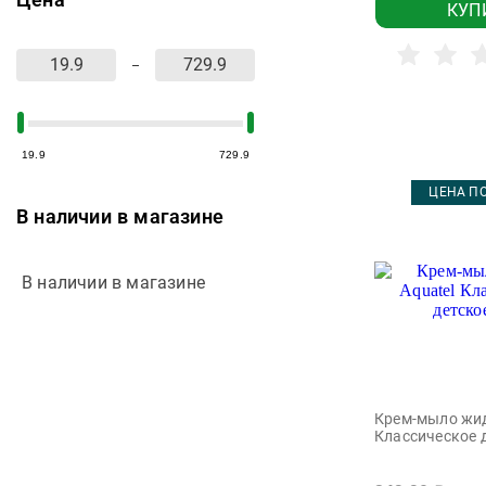
Цена
Pamperino
КУП
Prolight
Smart animals
Splat
Tiswell
19.9
729.9
Watashi
ЦЕНА ПО
В наличии в магазине
Авангард
Аванта
В наличии в магазине
Алиса
Весна
Детская Академия
Детские
Крем-мыло жид
Детский Жемчуг
Классическое 
Лесной Бальзам