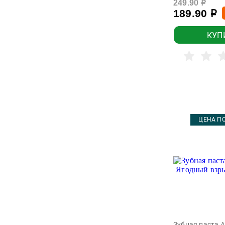
249.90
Мечта Baby
р
189.90
р
Мое Солнышко
КУП
Мой малыш
Моя Прелесть
Невская Косметика
Неская Косметика
Новый Жемчуг
Рецепты Бабушки Агафьи
ЦЕНА ПО
Рецепты чистоты
Свобода
Солнце и луна
Тик-Так
Ушастый Нянь
Фа
Зубная паста A