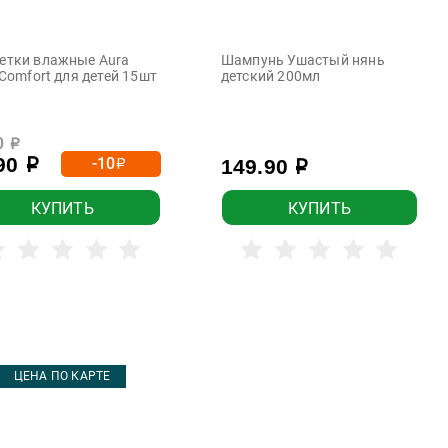
етки влажные Aura
Шампунь Ушастый нянь
 Comfort для детей 15шт
детский 200мл
0
р
.90
-10
149.90
р
р
р
КУПИТЬ
КУПИТЬ
ЦЕНА ПО КАРТЕ