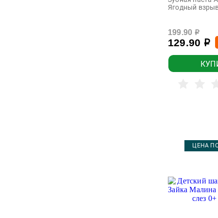
Чебурашка
Ягодный взрыв
Чистая линия
199.90
р
Шаума
129.90
р
Эконом smart
КУП
ЦЕНА ПО