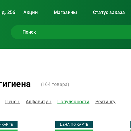
 д. 25б
Акции
Магазины
Статус заказа
гигиена
(
164
товара)
Цене ↑
Алфавиту ↑
Популярности
Рейтингу
 КАРТЕ
ЦЕНА ПО КАРТЕ