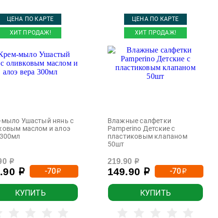
ЦЕНА ПО КАРТЕ
ЦЕНА ПО КАРТЕ
ХИТ ПРОДАЖ!
ХИТ ПРОДАЖ!
-мыло Ушастый нянь с
Влажные салфетки
ковым маслом и алоэ
Pamperino Детские с
 300мл
пластиковым клапаном
50шт
90
219.90
р
р
9.90
149.90
-70
-70
р
р
р
р
КУПИТЬ
КУПИТЬ