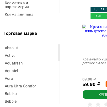
Косметика и
парфюмерия
ЦЕНА ПО
Крема для тела
ХИТ ПР
Крема и масла детские
Мыло детское
Торговая марка
Мыло туалетное
Пена для ванны
Absolut
Полотенца влажные
Active
Крем-мыло Уш
Салфетки влажные
Aquafresh
детское с Алоэ
Средства 2в1
Aquatel
Средства для принятия
Aura
ванн
69.90
р
59.90
р
Aura Ultra Comfor
Средства для ухода за
полостью рта
Babiko
КУП
Туалетная бумага
Bebble
влажная