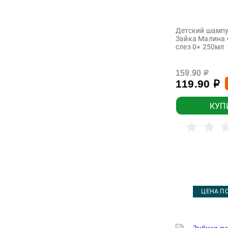
Детский шампу
Зайка Малина 
слез 0+ 250мл
159.90
р
119.90
р
КУП
ЦЕНА ПО