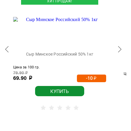
ХИТ ПРОДАЖ!
Сыр Минское Российский 50% 1кг
Цена за 100 гр.
79.90
р
Цена
69.90
-10
р
р
КУПИТЬ