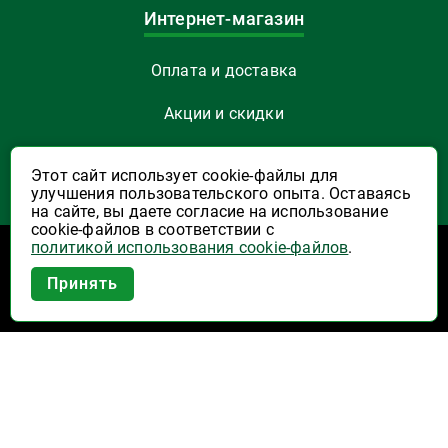
Интернет-магазин
Оплата и доставка
Акции и скидки
Как заказать
Этот сайт использует cookie-файлы для
улучшения пользовательского опыта. Оставаясь
Указать Email
на сайте, вы даете согласие на использование
cookie-файлов в соответствии с
политикой использования cookie-файлов
.
Программы лояльности
Приложение Высшая Лига в
Принять
вашем мобильном!
Активация карты
Правила программы лояльности "Удача"
Правила программы лояльности "Родина"