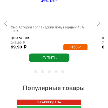
Сыр Астория Голландский полутвердый 45%
180г
Цена за 1 шт.
Цена
249.90
79.
р
99.90
69
-150
р
р
КУПИТЬ
Популярные товары
% РАСПРОДАЖА