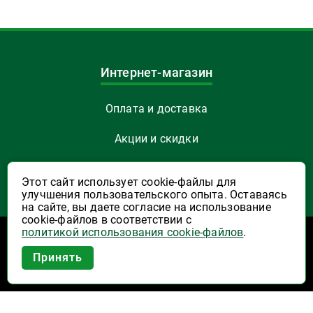
Интернет-магазин
Оплата и доставка
Акции и скидки
Как заказать
Этот сайт использует cookie-файлы для
улучшения пользовательского опыта. Оставаясь
Указать Email
на сайте, вы даете согласие на использование
cookie-файлов в соответствии с
политикой использования cookie-файлов
.
Программы лояльности
Приложение Высшая Лига в
Принять
вашем мобильном!
Активация карты