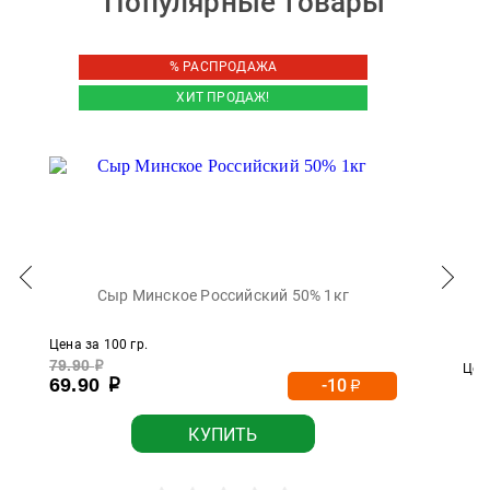
Популярные товары
% РАСПРОДАЖА
ХИТ ПРОДАЖ!
Сыр Минское Российский 50% 1кг
Цена за 100 гр.
79.90
р
Цена
69.90
-10
р
р
КУПИТЬ