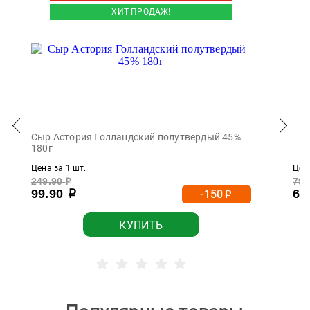
ХИТ ПРОДАЖ!
Сыр Астория Голландский полутвердый 45%
180г
Цена за 1 шт.
Цена
249.90
79.
р
99.90
69
-150
р
р
КУПИТЬ