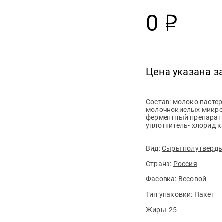
0
р
Цена указана за
Состав: молоко пасте
молочнокислых микро
ферментный препарат
уплотнитель- хлорид 
Вид:
Сыры полутверд
Страна:
Россия
Фасовка:
Весовой
Тип упаковки:
Пакет
Жиры:
25