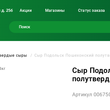
 д. 25б
Акции
Магазины
Статус заказа
твердые сыры
Сыр Подольск Пошехонский полутв
Сыр Подо
полутверд
Артикул 00675