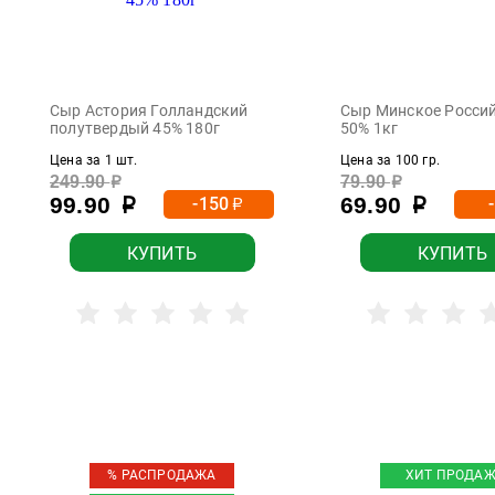
Сыр Астория Голландский
Сыр Минское Росси
полутвердый 45% 180г
50% 1кг
Цена за 1 шт.
Цена за 100 гр.
249.90
79.90
р
р
99.90
69.90
-150
р
р
р
КУПИТЬ
КУПИТЬ
% РАСПРОДАЖА
ХИТ ПРОДАЖ