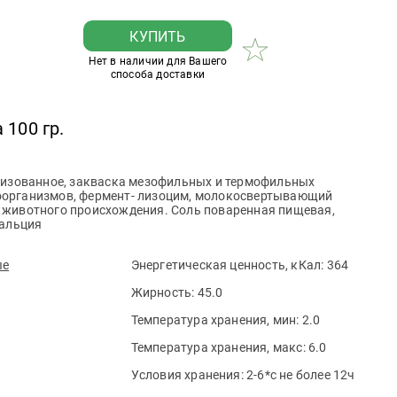
КУПИТЬ
Нет в наличии для Вашего
способа доставки
 100 гр.
ризованное, закваска мезофильных и термофильных
организмов, фермент- лизоцим, молокосвертывающий
 животного происхождения. Соль поваренная пищевая,
кальция
ые
Энергетическая ценность, кКал:
364
Жирность:
45.0
Температура хранения, мин:
2.0
Температура хранения, макс:
6.0
Условия хранения:
2-6*с не более 12ч