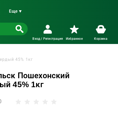
Еще
Вход / Регистрация
Избранное
Корзина
ердый 45% 1кг
льск Пошехонский
ый 45% 1кг
0