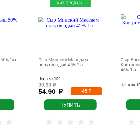
ХИТ ПРОДАЖ!
50% 1кг
Сыр Минский Маасдам
Сыр Бог
полутвердый 45% 1кг
Костром
45% 1кг
Цена за 100 гр.
99.90
р
Цена за 10
54.90
-45
р
р
КУПИТЬ