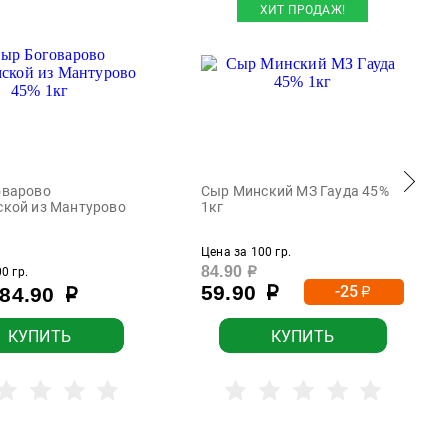
ХИТ ПРОДАЖ!
оварово
Сыр Минский МЗ Гауда 45%
ской из Мантурово
1кг
Цена за 100 гр.
84.90
0 гр.
р
59.90
-25
84.90
р
р
р
КУПИТЬ
КУПИТЬ