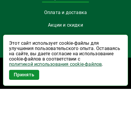
Оплата и доставка
Акции и скидки
Как заказать
Этот сайт использует cookie-файлы для
улучшения пользовательского опыта. Оставаясь
Указать Email
на сайте, вы даете согласие на использование
cookie-файлов в соответствии с
политикой использования cookie-файлов
.
Программы лояльности
Приложение Высшая Лига в
Принять
вашем мобильном!
Активация карты
Правила программы лояльности "Удача"
Правила программы лояльности "Родина"
Купоны на скидку