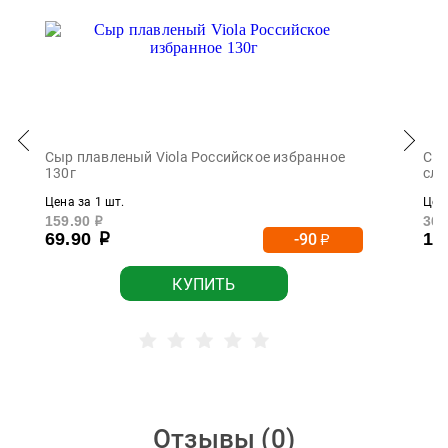
Сыр плавленый Viola Российское избранное
Сыр
130г
сли
Цена за 1 шт.
Цена
159.90
369
р
69.90
17
-90
р
р
КУПИТЬ
Отзывы (
0
)