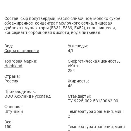
Состав: сыр полутвердый, масло сливочное, молоко сухое
обезжиренное, концентрат молочного белка, пищевая
добавка эмульгаторы (Е331, Е339, Е452), соль пищевая,
консервант сорбиновая кислота, вода питьевая.
Вид:
Углеводы:
Сыры плавленые
4,1
Торговая марка:
Энергетическая ценность,
Hochland
кКал:
284
Страна:
Россия
Жирность:
45
Производитель:
ООО Хохланд Руссланд
Стандарты:
ТУ 9225-002-53130062-00
Фасовка:
Штучный
Температура хранения, мин:
2
Вес:
150
Температура хранения, макс: