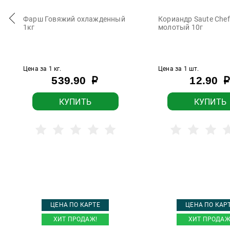
Фарш Говяжий охлажденный
Кориандр Saute Chef
1кг
молотый 10г
Цена за 1 кг.
Цена за 1 шт.
539.90
12.90
р
р
КУПИТЬ
КУПИТЬ
ЦЕНА ПО КАРТЕ
ЦЕНА ПО КАР
ХИТ ПРОДАЖ!
ХИТ ПРОДАЖ