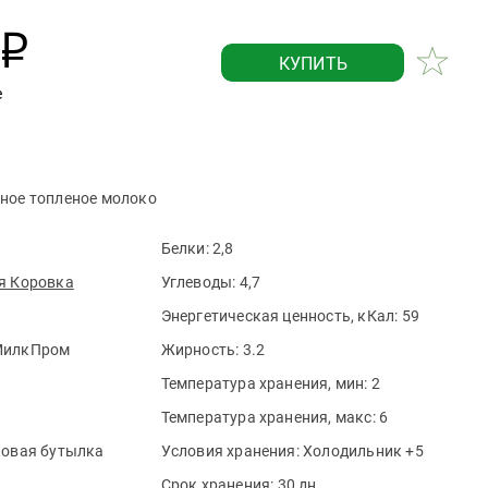
р
КУПИТЬ
е
ное топленое молоко
Белки:
2,8
я Коровка
Углеводы:
4,7
Энергетическая ценность, кКал:
59
МилкПром
Жирность:
3.2
Температура хранения, мин:
2
Температура хранения, макс:
6
овая бутылка
Условия хранения:
Холодильник +5
Срок хранения:
30 дн.