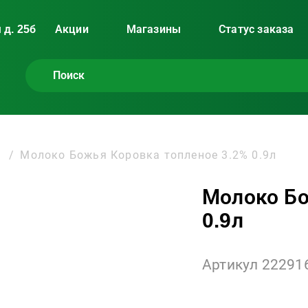
 д. 25б
Акции
Магазины
Статус заказа
и
Молоко Божья Коровка топленое 3.2% 0.9л
Молоко Бо
0.9л
Артикул 22291