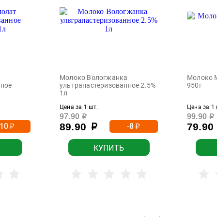
Молоко Вологжанка
Молоко 
нное
ультрапастеризованное 2.5%
950г
1л
Цена за 1 шт.
Цена за 1 
97.90
99.90
р
р
89.90
79.90
-10
-8
р
р
р
КУПИТЬ