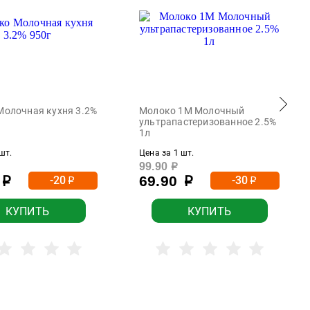
Молочная кухня 3.2%
Молоко 1М Молочный
ультрапастеризованное 2.5%
1л
шт.
Цена за 1 шт.
99.90
р
69.90
-20
-30
р
р
р
р
КУПИТЬ
КУПИТЬ