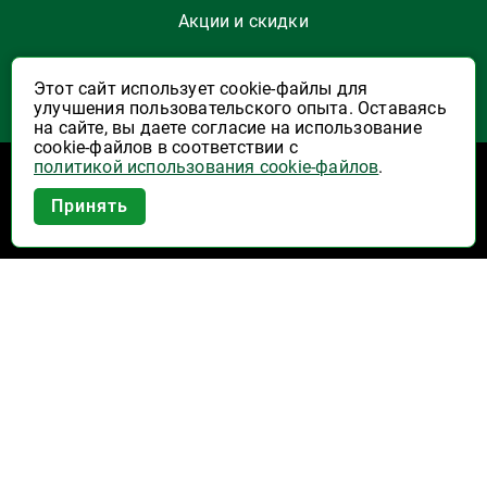
Акции и скидки
Как заказать
Этот сайт использует cookie-файлы для
улучшения пользовательского опыта. Оставаясь
Указать Email
на сайте, вы даете согласие на использование
cookie-файлов в соответствии с
политикой использования cookie-файлов
.
Программы лояльности
Приложение Высшая Лига в
Принять
вашем мобильном!
Активация карты
Правила программы лояльности "Удача"
Правила программы лояльности "Родина"
Купоны на скидку
О компании