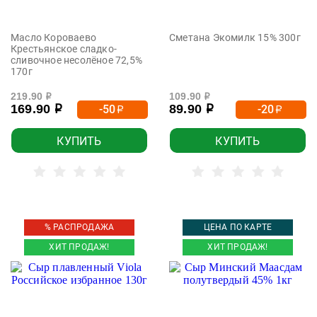
Масло Короваево
Сметана Экомилк 15% 300г
Крестьянское сладко-
сливочное несолёное 72,5%
170г
219.90
109.90
р
р
169.90
89.90
-50
-20
р
р
р
р
КУПИТЬ
КУПИТЬ
% РАСПРОДАЖА
ЦЕНА ПО КАРТЕ
ХИТ ПРОДАЖ!
ХИТ ПРОДАЖ!