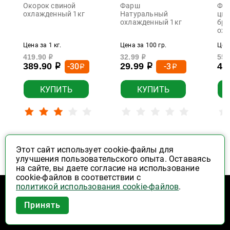
Окорок свиной
Фарш
Фил
охлажденный 1кг
Натуральный
цып
охлажденный 1кг
бро
охл
Цена за 1 кг.
Цена за 100 гр.
Цена
419.90
32.99
559
р
р
389.90
29.99
49
-30
-3
р
р
р
р
КУПИТЬ
КУПИТЬ
Заказывайте популярные
Этот сайт использует cookie-файлы для
улучшения пользовательского опыта. Оставаясь
товары выгодно
на сайте, вы даете согласие на использование
cookie-файлов в соответствии с
Фрукты, овощи, орехи
политикой использования cookie-файлов
.
Приложение Высшая Лига в
Принять
вашем мобильном!
ЦЕНА ПО КАРТЕ
ЦЕНА ПО КАРТЕ
Ц
ХИТ ПРОДАЖ!
ХИТ ПРОДАЖ!