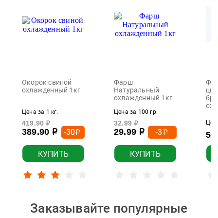
Окорок свиной
Фарш
Фил
охлажденный 1кг
Натуральный
цып
охлажденный 1кг
бро
охл
Цена за 1 кг.
Цена за 100 гр.
419.90
32.99
Цена
р
р
389.90
29.99
-30
-3
р
р
р
р
55
КУПИТЬ
КУПИТЬ
Заказывайте популярные