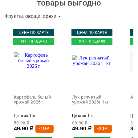
товары выгодно
Фрукты, овощи, орехи
ЦЕНА ПО КАРТЕ
ЦЕНА ПО КАРТЕ
Ц
ХИТ ПРОДАЖ!
ХИТ ПРОДАЖ!
Картофель белый
Лук репчатый
Арб
урожай 2026 г
урожай 2026г 1кг
Цена за 1 кг.
Цена за 1 кг.
Цена
59.90
69.90
39.
р
р
49.90
49.90
37
-10
-20
р
р
р
р