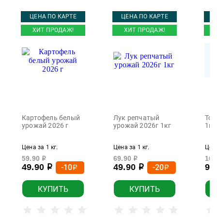
ЦЕНА ПО КАРТЕ
ЦЕНА ПО КАРТЕ
Ц
ХИТ ПРОДАЖ!
ХИТ ПРОДАЖ!
Картофель белый
Лук репчатый
Том
урожай 2026 г
урожай 2026г 1кг
1кг
Цена за 1 кг.
Цена за 1 кг.
Цена
59.90
69.90
169
р
р
49.90
49.90
99
-10
-20
р
р
р
р
КУПИТЬ
КУПИТЬ