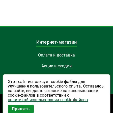
Интернет-магазин
Оплата и доставка
Акции и скидки
Как заказать
Этот сайт использует cookie-файлы для
улучшения пользовательского опыта. Оставаясь
Указать Email
на сайте, вы даете согласие на использование
cookie-файлов в соответствии с
политикой использования cookie-файлов
.
Программы лояльности
Приложение Высшая Лига в
Принять
вашем мобильном!