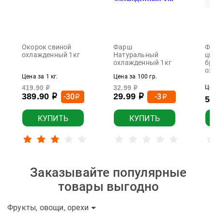
Окорок свиной
Фарш
Фил
охлажденный 1кг
Натуральный
цып
охлажденный 1кг
бро
охл
Цена за 1 кг.
Цена за 100 гр.
419.90
32.99
Цена
р
р
389.90
29.99
-30
-3
р
р
р
р
55
КУПИТЬ
КУПИТЬ
Заказывайте популярные
товары выгодно
Фрукты, овощи, орехи