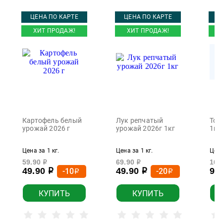
ЦЕНА ПО КАРТЕ
ЦЕНА ПО КАРТЕ
Ц
ХИТ ПРОДАЖ!
ХИТ ПРОДАЖ!
Картофель белый
Лук репчатый
Том
урожай 2026 г
урожай 2026г 1кг
1кг
Цена за 1 кг.
Цена за 1 кг.
Цена
59.90
69.90
169
р
р
49.90
49.90
99
-10
-20
р
р
р
р
КУПИТЬ
КУПИТЬ