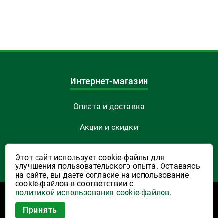
Интернет-магазин
Оплата и доставка
Акции и скидки
Как заказать
Этот сайт использует cookie-файлы для
улучшения пользовательского опыта. Оставаясь
Указать Email
на сайте, вы даете согласие на использование
cookie-файлов в соответствии с
политикой использования cookie-файлов
.
Программы лояльности
Приложение Высшая Лига в
Принять
вашем мобильном!