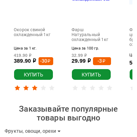
Окорок свиной
Фарш
Фил
охлажденный 1кг
Натуральный
цып
охлажденный 1кг
бро
охл
Цена за 1 кг.
Цена за 100 гр.
419.90
32.99
Цена
р
р
389.90
29.99
-30
-3
р
р
р
р
55
КУПИТЬ
КУПИТЬ
Заказывайте популярные
товары выгодно
Фрукты, овощи, орехи