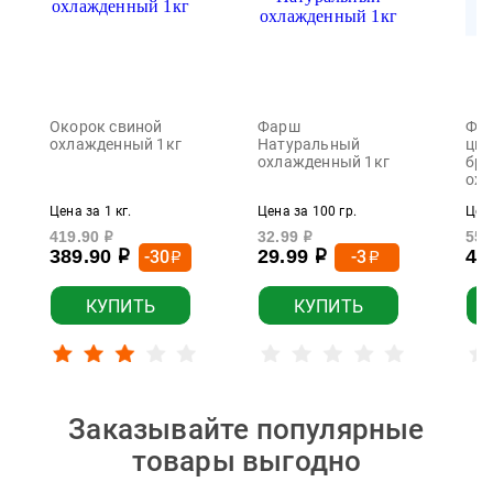
Окорок свиной
Фарш
Фил
охлажденный 1кг
Натуральный
цып
охлажденный 1кг
бро
охл
Цена за 1 кг.
Цена за 100 гр.
Цена
419.90
32.99
559
р
р
389.90
29.99
49
-30
-3
р
р
р
р
КУПИТЬ
КУПИТЬ
Заказывайте популярные
товары выгодно