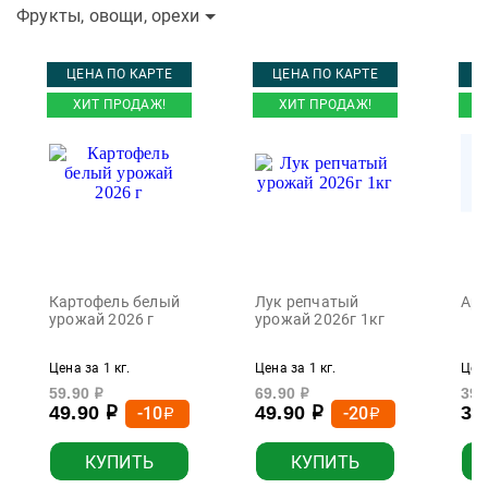
Фрукты, овощи, орехи
ЦЕНА ПО КАРТЕ
ЦЕНА ПО КАРТЕ
Ц
ХИТ ПРОДАЖ!
ХИТ ПРОДАЖ!
Картофель белый
Лук репчатый
Арб
урожай 2026 г
урожай 2026г 1кг
Цена за 1 кг.
Цена за 1 кг.
Цена
59.90
69.90
39.
р
р
49.90
49.90
37
-10
-20
р
р
р
р
КУПИТЬ
КУПИТЬ