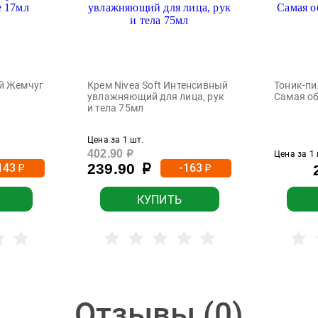
й Жемчуг
Крем Nivea Soft Интенсивный
Тоник-пи
увлажняющий для лица, рук
Самая о
и тела 75мл
Цена за 1 шт.
402.90
р
Цена за 1 
239.90
143
-163
р
р
р
КУПИТЬ
Отзывы (
0
)