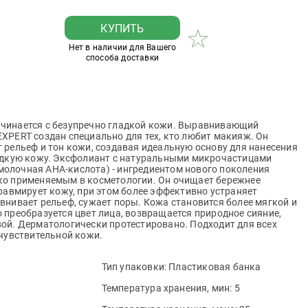
КУПИТЬ
Нет в наличии для Вашего
способа доставки
чинается с безупречно гладкой кожи. Выравнивающий
XPERT создан специально для тех, кто любит макияж. Он
 рельеф и тон кожи, создавая идеальную основу для нанесения
адкую кожу. Эксфолиант с натуральными микрочастицами
 (молочная AHA-кислота) - ингредиентом нового поколения
ко применяемым в косметологии. Он очищает бережнее
травмирует кожу, при этом более эффективно устраняет
внивает рельеф, сужает поры. Кожа становится более мягкой и
 преобразуется цвет лица, возвращается природное сияние,
ой. Дерматологически протестировано. Подходит для всех
 чувствительной кожи.
Тип упаковки:
Пластиковая банка
Температура хранения, мин:
5