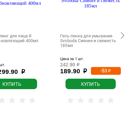
линг для лица Я
Гель-пенка для умывания
бновляющий 400мл
Svoboda Сияние и свежесть
185мл
Цена за 1 шт.
242.90
шт.
р
189.90
-53
299.90
р
р
р
КУПИТЬ
КУПИТЬ