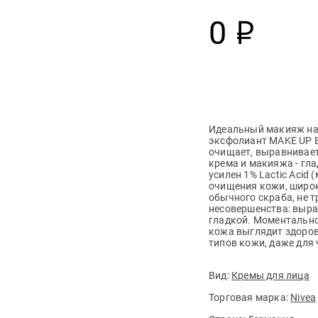
0
р
Идеальный макияж на
эксфолиант MAKE UP E
очищает, выравнивает
крема и макияжа - гл
усилен 1% Lactic Acid
очищения кожи, широ
обычного скраба, не 
несовершенства: выра
гладкой. Моментально
кожа выглядит здоров
типов кожи, даже для
Вид:
Кремы для лица
Торговая марка:
Nivea