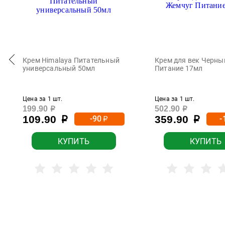
Крем Himalaya Питательный
Крем для век Черны
универсальный 50мл
Питание 17мл
Цена за 1 шт.
Цена за 1 шт.
199.90
502.90
р
р
109.90
359.90
-90
-
р
р
р
КУПИТЬ
КУПИТЬ