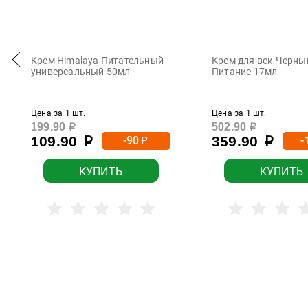
Крем Himalaya Питательный
Крем для век Черны
универсальный 50мл
Питание 17мл
Цена за 1 шт.
Цена за 1 шт.
199.90
502.90
р
р
109.90
359.90
-90
-
р
р
р
КУПИТЬ
КУПИТЬ