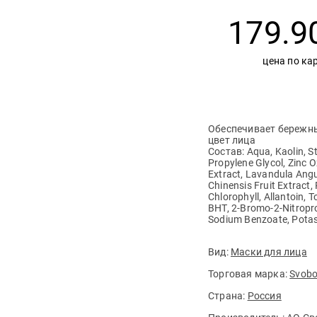
179.9
цена по ка
Обеспечивает бережны
цвет лица
Состав: Aqua, Kaolin, S
Propylene Glycol, Zinc
Extract, Lavandula Angus
Chinensis Fruit Extract
Chlorophyll, Allantoin, 
BHT, 2-Bromo-2-Nitropro
Sodium Benzoate, Рotas
Вид:
Маски для лица
Торговая марка:
Svob
Страна:
Россия