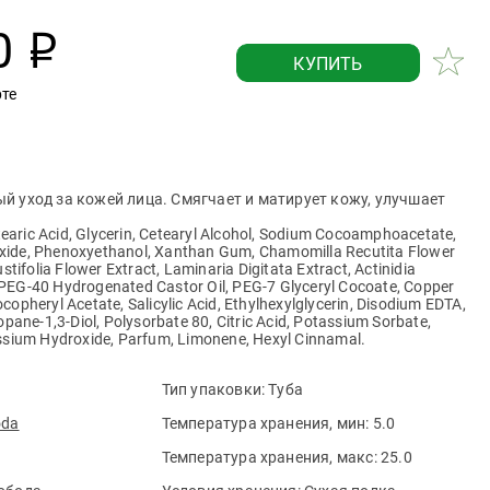
0
р
КУПИТЬ
рте
й уход за кожей лица. Смягчает и матирует кожу, улучшает
tearic Acid, Glycerin, Cetearyl Alcohol, Sodium Cocoamphoacetate,
 Oxide, Phenoxyethanol, Xanthan Gum, Chamomillа Recutita Flower
tifolia Flower Extract, Laminaria Digitata Extract, Actinidia
, PEG-40 Hydrogenated Castor Oil, PEG-7 Glyceryl Cocoate, Copper
Tocopheryl Acetate, Salicylic Acid, Ethylhexylglycerin, Disodium EDTA,
pane-1,3-Diol, Polysorbate 80, Citric Acid, Potassium Sorbate,
sium Нydroxide, Parfum, Limonene, Hexyl Cinnamal.
Тип упаковки:
Туба
oda
Температура хранения, мин:
5.0
Температура хранения, макс:
25.0