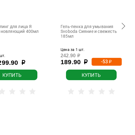
линг для лица Я
Гель-пенка для умывания
бновляющий 400мл
Svoboda Сияние и свежесть
185мл
Цена за 1 шт.
242.90
шт.
р
189.90
-53
299.90
р
р
р
КУПИТЬ
КУПИТЬ