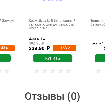
й Жемчуг
Крем Nivea Soft Интенсивный
Тоник-пи
увлажняющий для лица, рук
Самая о
и тела 75мл
Цена за 1 шт.
402.90
р
Цена за 1 
239.90
143
-163
р
р
р
КУПИТЬ
Отзывы (
0
)