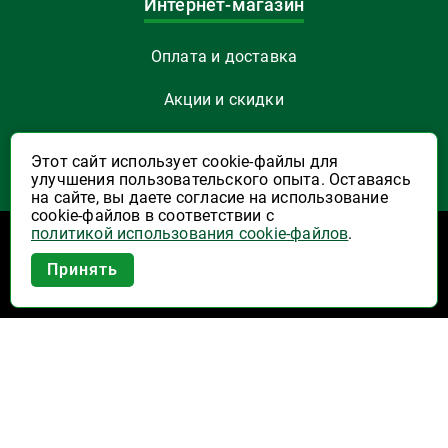
Интернет-магазин
Оплата и доставка
Акции и скидки
Как заказать
Этот сайт использует cookie-файлы для
улучшения пользовательского опыта. Оставаясь
Указать Email
на сайте, вы даете согласие на использование
cookie-файлов в соответствии с
политикой использования cookie-файлов
.
Программы лояльности
Приложение Высшая Лига в
Принять
вашем мобильном!
Активация карты
Правила программы лояльности "Удача"
Правила программы лояльности "Родина"
Купоны на скидку