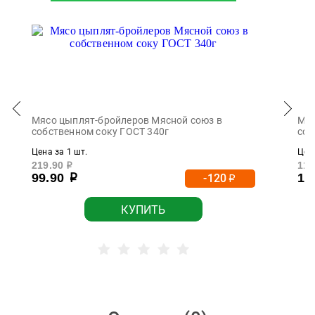
Мясо цыплят-бройлеров Мясной союз в
Мяс
собственном соку ГОСТ 340г
сок
Цена за 1 шт.
Цена
219.90
119
р
99.90
10
-120
р
р
КУПИТЬ