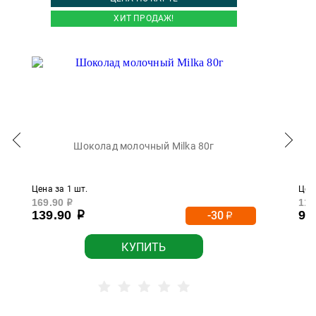
ХИТ ПРОДАЖ!
Шоколад молочный Milka 80г
Цена за 1 шт.
Цена
169.90
119
р
139.90
99
-30
р
р
КУПИТЬ