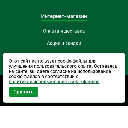
Интернет-магазин
Оплата и доставка
Акции и скидки
Как заказать
Этот сайт использует cookie-файлы для
улучшения пользовательского опыта. Оставаясь
Указать Email
на сайте, вы даете согласие на использование
cookie-файлов в соответствии с
политикой использования cookie-файлов
.
Программы лояльности
Приложение Высшая Лига в
Принять
вашем мобильном!
Активация карты
Правила программы лояльности "Удача"
Правила программы лояльности "Родина"