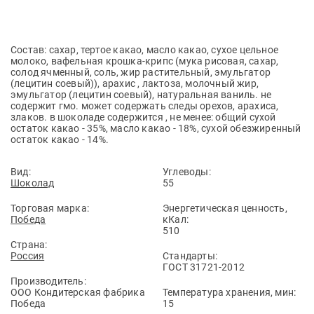
Состав: сахар, тертое какао, масло какао, сухое цельное
молоко, вафельная крошка-крипс (мука рисовая, сахар,
солод ячменный, соль, жир растительный, эмульгатор
(лецитин соевый)), арахис , лактоза, молочный жир,
эмульгатор (лецитин соевый), натуральная ваниль. не
содержит гмо. может содержать следы орехов, арахиса,
злаков. в шоколаде содержится , не менее: общий сухой
остаток какао - 35%, масло какао - 18%, сухой обезжиренный
остаток какао - 14%.
Вид:
Углеводы:
Шоколад
55
Торговая марка:
Энергетическая ценность,
Победа
кКал:
510
Страна:
Россия
Стандарты:
ГОСТ 31721-2012
Производитель:
ООО Кондитерская фабрика
Температура хранения, мин:
Победа
15