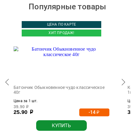
Популярные товары
ЦЕНА ПО КАРТЕ
ХИТ ПРОДАЖ!
Батончик Обыкновенное чудо классическое
Кон
40г
1кг
Цена за 1 шт.
Цена
39.90
39.
р
25.90
30
-14
р
р
КУПИТЬ