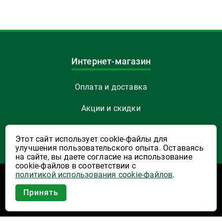
Интернет-магазин
Оплата и доставка
Акции и скидки
Как заказать
Этот сайт использует cookie-файлы для
улучшения пользовательского опыта. Оставаясь
Указать Email
на сайте, вы даете согласие на использование
cookie-файлов в соответствии с
политикой использования cookie-файлов
.
Программы лояльности
Приложение Высшая Лига в
Принять
вашем мобильном!
Активация карты