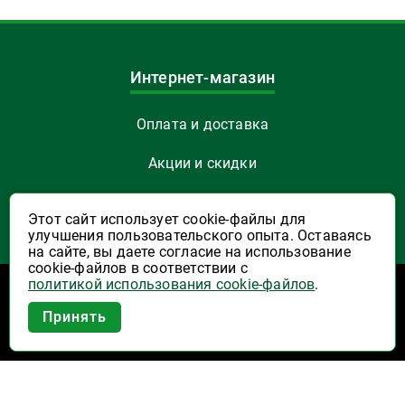
Интернет-магазин
Оплата и доставка
Акции и скидки
Как заказать
Этот сайт использует cookie-файлы для
улучшения пользовательского опыта. Оставаясь
Указать Email
на сайте, вы даете согласие на использование
cookie-файлов в соответствии с
политикой использования cookie-файлов
.
Программы лояльности
Приложение Высшая Лига в
Принять
вашем мобильном!
Активация карты
Правила программы лояльности "Удача"