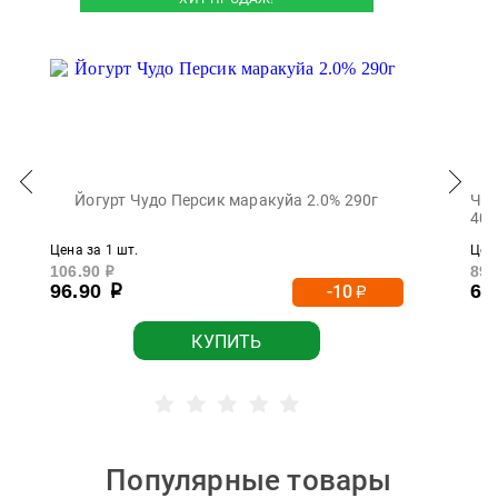
Йогурт Чудо Персик маракуйа 2.0% 290г
Чис
400
Цена за 1 шт.
Цена
106.90
89.
р
96.90
69
-10
р
р
КУПИТЬ
Популярные товары