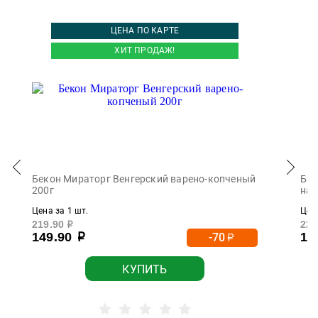
ЦЕНА ПО КАРТЕ
ХИТ ПРОДАЖ!
Бекон Мираторг Венгерский варено-копченый
Бек
200г
нар
Цена за 1 шт.
Цена
219.90
229
р
149.90
15
-70
р
р
КУПИТЬ