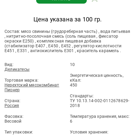
Цена указана за 100 гр.
Состав: мясо свинины (грудореберная часть) , вода питьевая
, нитритно-посолочная смесь (соль пищевая , фиксатор
окраски Е250) , комплексная пищевая добавка
(стабилизатор Е407 , Е450 , Е452 , регулятор кислотности
Е451 , Е331 , антиокислитель Е301 , краситель карамель .
Вид:
10
Деликатесы
Энергетическая ценность,
Торговая марка:
кКал:
Нерехтский мясокомбинат
450
Пионер
Стандарты:
Страна:
ТУ 10.13.14-002-0112678629-
Россия
2018
Фасовка:
Температура хранения, макс:
Весовой
6
Тип упаковки:
Условия хранения: