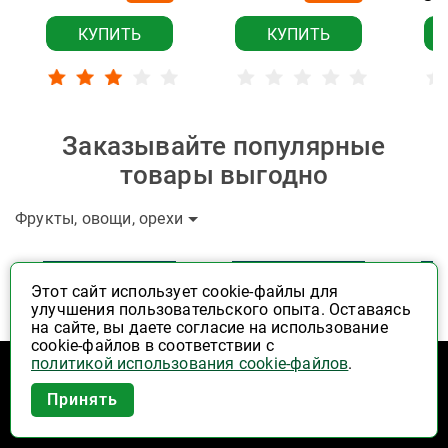
КУПИТЬ
КУПИТЬ
Заказывайте популярные
товары выгодно
Фрукты, овощи, орехи
ЦЕНА ПО КАРТЕ
ЦЕНА ПО КАРТЕ
Ц
Этот сайт использует cookie-файлы для
ХИТ ПРОДАЖ!
ХИТ ПРОДАЖ!
улучшения пользовательского опыта. Оставаясь
на сайте, вы даете согласие на использование
cookie-файлов в соответствии с
политикой использования cookie-файлов
.
Приложение Высшая Лига в
Принять
вашем мобильном!