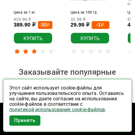
охл
Цена за 1 кг.
Цена за 100 гр.
Цена
419.90
32.99
559
р
р
389.90
29.99
49
-30
-3
р
р
р
р
КУПИТЬ
КУПИТЬ
Заказывайте популярные
товары выгодно
Этот сайт использует cookie-файлы для
улучшения пользовательского опыта. Оставаясь
Фрукты, овощи, орехи
на сайте, вы даете согласие на использование
cookie-файлов в соответствии с
политикой использования cookie-файлов
.
ЦЕНА ПО КАРТЕ
ЦЕНА ПО КАРТЕ
Ц
Приложение Высшая Лига в
ХИТ ПРОДАЖ!
ХИТ ПРОДАЖ!
Принять
вашем мобильном!