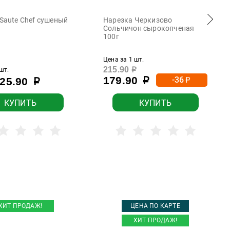
Saute Chef сушеный
Нарезка Черкизово
Сольчичон сырокопченая
100г
Цена за 1 шт.
215.90
шт.
р
179.90
-36
25.90
р
р
р
КУПИТЬ
КУПИТЬ
ХИТ ПРОДАЖ!
ЦЕНА ПО КАРТЕ
ХИТ ПРОДАЖ!