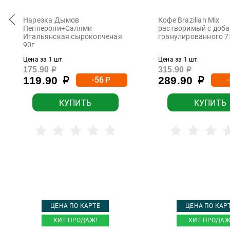
Нарезка Дымов
Кофе Brazilian Mix
Пепперони+Салями
растворимый с доб
Итальянская сырокопченая
гранулированного 7
90г
Цена за 1 шт.
Цена за 1 шт.
175.90
315.90
р
р
119.90
289.90
-56
р
р
р
КУПИТЬ
КУПИТЬ
ЦЕНА ПО КАРТЕ
ЦЕНА ПО КАР
ХИТ ПРОДАЖ!
ХИТ ПРОДАЖ