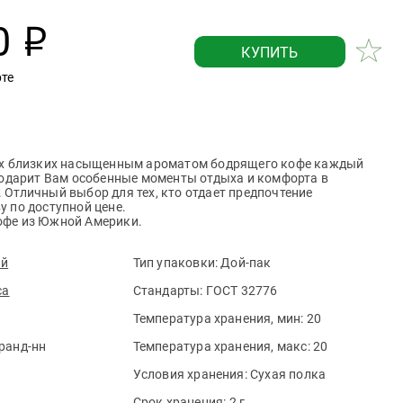
0
р
КУПИТЬ
рте
оих близких насыщенным ароматом бодрящего кофе каждый
 подарит Вам особенные моменты отдыха и комфорта в
 Отличный выбор для тех, кто отдает предпочтение
у по доступной цене.
офе из Южной Америки.
ый
Тип упаковки:
Дой-пак
ca
Стандарты:
ГОСТ 32776
Температура хранения, мин:
20
ранд-нн
Температура хранения, макс:
20
Условия хранения:
Сухая полка
Срок хранения:
2 г.