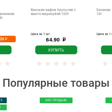
Венские вафли Акульчев с
Базилик 
авлением
манго-маракуйей 100г
10г
5г
Цена за 1 шт.
Цена за 1 
-26
64.90
р
р
КУПИТЬ
Популярные товары
ТЕ
ХИТ ПРОДАЖ!
!