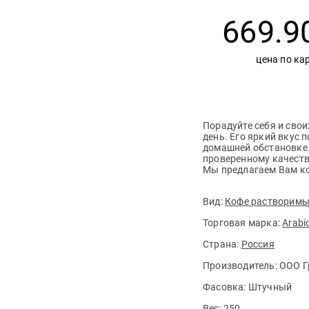
669.9
цена по ка
Порадуйте себя и св
день. Его яркий вкус
домашней обстановке.
проверенному качеств
Мы предлагаем Вам к
Вид:
Кофе растворим
Торговая марка:
Arabi
Страна:
Россия
Производитель:
ООО Г
Фасовка:
Штучный
Вес:
250