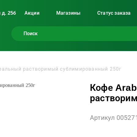
 д. 25б
Акции
Магазины
Статус заказа
уральный растворимый сублимированный 250г
Кофе Arab
раствори
Артикул 00527