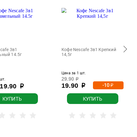
cafe 3в1
Кофе Nescafe 3в1 Крепкий
ьный 14.5г
14,5г
Цена за 1 шт.
29.90
шт.
р
19.90
-10
19.90
р
р
р
КУПИТЬ
КУПИТЬ