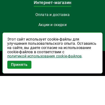
Интернет-магазин
Оплата и доставка
Акции и скидки
Как заказать
Этот сайт использует cookie-файлы для
улучшения пользовательского опыта. Оставаясь
Указать Email
на сайте, вы даете согласие на использование
cookie-файлов в соответствии с
политикой использования cookie-файлов
.
Программы лояльности
Приложение Высшая Лига в
Принять
вашем мобильном!
Активация карты
Правила программы лояльности "Удача"
Правила программы лояльности "Родина"
Купоны на скидку