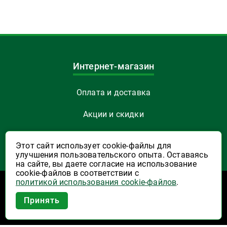
Интернет-магазин
Оплата и доставка
Акции и скидки
Как заказать
Этот сайт использует cookie-файлы для
улучшения пользовательского опыта. Оставаясь
Указать Email
на сайте, вы даете согласие на использование
cookie-файлов в соответствии с
политикой использования cookie-файлов
.
Программы лояльности
Приложение Высшая Лига в
Принять
вашем мобильном!
Активация карты