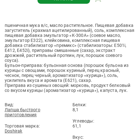
пшеничная мука в/с, масло растительное. Пищевая добавка
загуститель (крахмал ацетилированный), соль, комплексная
пищевая добавка эмульгатор «К-300А» (соевое масло,
эмульгатор Е322), клейковина, комплексная пищевая
добавка стабилизатор «премикс» (стабилизаторы: Е501i,
Е412, Е452i), приправы смешанные (сахар, экстракт
дрожжей, растительный протеин, лук, порошок соевого
соуса).
Бульон-приправа: бульонная основа (порошок бульона из
курицы с овощами, порошок куриный, перец красный,
чеснок, перец черный, ароматизатор «курица»), соль,
усилитель вкуса и аромата (Е621), сахар.
Приправа из сушеных овощей: морковь, продукт белковый
со вкусом курицы (ароматизатор «курица»), капуста, лук.
Вид:
Белки:
Лапша быстрого
8,1
приготовления
Углеводы:
Торговая марка:
61,1
Doshirak
Вкус: