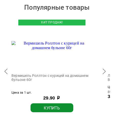
Популярные товары
ХИТ ПРОДАЖ!
Вермишель Роллтон с курицей на домашнем
Лап
бульоне 60г
Вег
Цена
89.
Цена за 1 шт.
39
29.90
р
КУПИТЬ