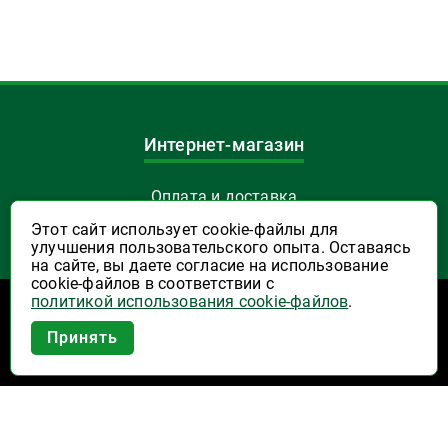
Интернет-магазин
Оплата и доставка
Этот сайт использует cookie-файлы для
Акции и скидки
улучшения пользовательского опыта. Оставаясь
на сайте, вы даете согласие на использование
Как заказать
cookie-файлов в соответствии с
политикой использования cookie-файлов
.
Приложение Высшая Лига в
Указать Email
Принять
вашем мобильном!
Программы лояльности
Активация карты