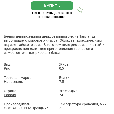
КУПИТЬ
Нет в наличии для Вашего
способа доставки
Белый длиннозёрный шлифованный рис из Таиланда
высочайшего мирового класса. Обладает классическим
вкусом тайского риса. В готовом виде рис рассыпчатый и
прекрасно подходит для приготовления гарниров и
самостоятельных рисовых блюд.
Вид:
Жиры:
Рис
0,5
Торговая марка:
Белки:
Националь
7,5
Страна:
Углеводы:
Россия
74
Производитель:
Температура хранения, мин:
ООО АНГСТРЕМ Трейдинг
-5