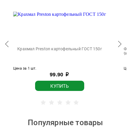
Крахмал Preston картофельный ГОСТ 150г
Фри
900
Цена за 1 шт.
Цена
99.90
р
КУПИТЬ
Популярные товары