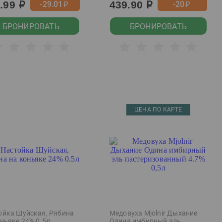
9.99
439.90
-29.01
-20
р
р
р
р
БРОНИРОВАТЬ
БРОНИРОВАТЬ
ЦЕНА ПО КАРТЕ
ойка Шуйская, Рябина
Медовуха Mjolnir Дыхание
ньяке 24% 0.5л
Одина имбирный эль