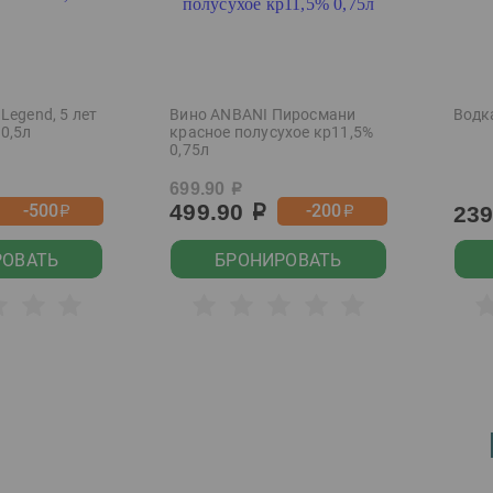
Legend, 5 лет
Вино ANBANI Пиросмани
Водк
0,5л
красное полусухое кр11,5%
0,75л
699.90
р
499.90
-500
-200
23
р
р
р
РОВАТЬ
БРОНИРОВАТЬ