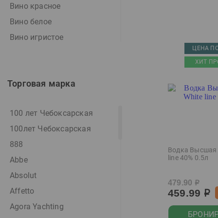
Вино красное
Вино белое
Вино игристое
ЦЕНА ПО
Вино игристое белое
ХИТ ПР
Вино игристое розовое
Торговая марка
Вино розовое
Вино фруктовое
100 лет Чебоксарская
Виски
100лет Чебоксарская
Водка
888
Водка особая
Водка Высшая 
line 40% 0.5л
Abbe
Джин
Absolut
Дистиллят
479.90
р
Affetto
459.99
Игристое вино
р
Agora Yachting
Коктейль
БРОНИ