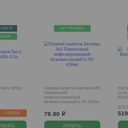
 КАРТЕ
ХИТ ПРОДАЖ!
ОДАЖ!
Лига, White
Пивной напиток Балтика №0
Кокте
Пшеничный
со в
нефильтрованный
40% 
безалкогольный 0.5% 450мл
579.
51
-19.91
79.90
р
р
РОВАТЬ
КУПИТЬ