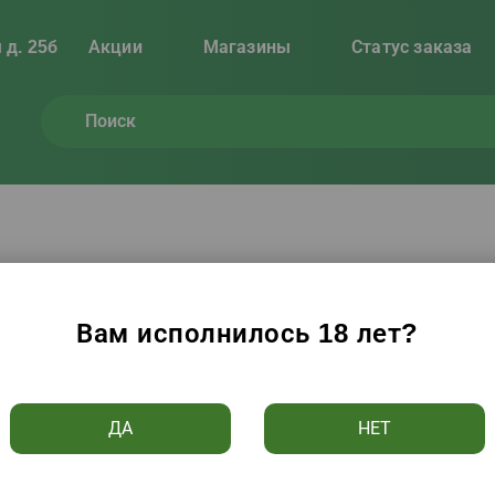
 д. 25б
Акции
Магазины
Статус заказа
, вино, пиво
(
922
товара)
Вам исполнилось 18 лет?
Цене ↑
Алфавиту ↑
Популярности
Рейтингу
ДА
НЕТ