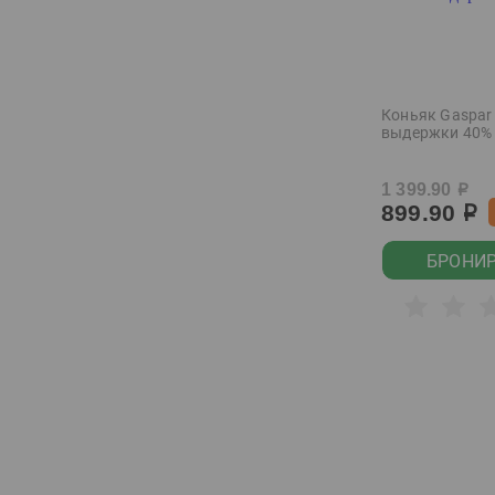
Courvoisier
Cubana Cultura
Demiroff
Коньяк Gaspar 
Devils Island
выдержки 40% 
Diablo Negro
1 399.90
р
Domaine les Beaux
899.90
р
Regards
Don Alejandro
БРОНИ
Drink House
Duc de Paris
Dulong
Eboshi
Eboshi Happoshu
Espiritu de Chile