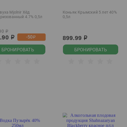
уха Mjolnir Хёд
Коньяк Крымский 5 лет 40%
еризованный 4.7% 0,5л
0,5л
90
р
9.90
-50
899.99
р
р
р
БРОНИРОВАТЬ
БРОНИРОВАТЬ