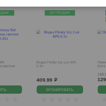
ОДАЖ!
ХИТ ПРОДАЖ!
 №0
Водка Finsky Ice, Lux 40%
Пивн
е светлое
0.5л
Extra
169.
12
409.99
р
ИТЬ
БРОНИРОВАТЬ