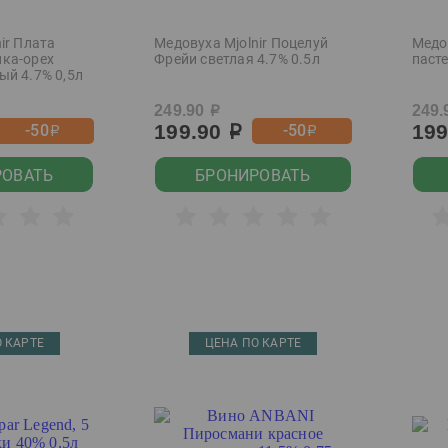
ir Плата
Медовуха Mjolnir Поцелуй
Медов
ка-орех
Фрейи светлая 4.7% 0.5л
паст
ый 4.7% 0,5л
249.90
249.
р
199.90
19
-50
-50
р
р
р
РОВАТЬ
БРОНИРОВАТЬ
 КАРТЕ
ЦЕНА ПО КАРТЕ