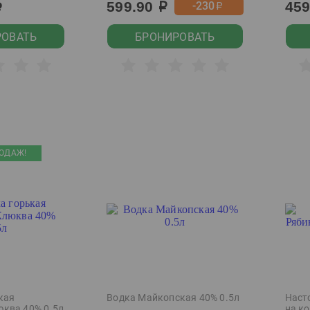
599.90
45
-230
р
р
р
РОВАТЬ
БРОНИРОВАТЬ
ОДАЖ!
кая
Водка Майкопская 40% 0.5л
Наст
ква 40% 0.5л
на ко