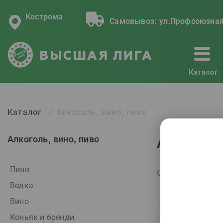
Кострома
Самовывоз:
ул.Профсоюзная
Каталог
Каталог
Алкоголь, вино, пиво
Алкоголь, вино, пиво
Алкоголь
Пиво
Сортировать по:
Водка
Вино
Коньяк и бренди