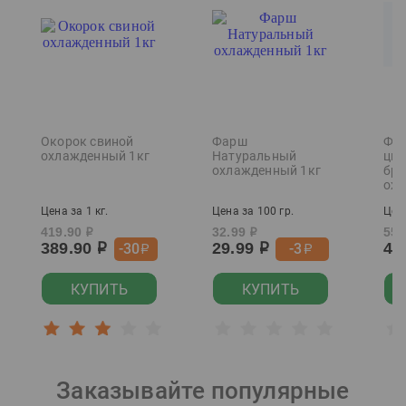
Окорок свиной
Фарш
Фил
охлажденный 1кг
Натуральный
цып
охлажденный 1кг
бро
охл
Цена за 1 кг.
Цена за 100 гр.
Цена
419.90
32.99
559
р
р
389.90
29.99
49
-30
-3
р
р
р
р
КУПИТЬ
КУПИТЬ
Заказывайте популярные