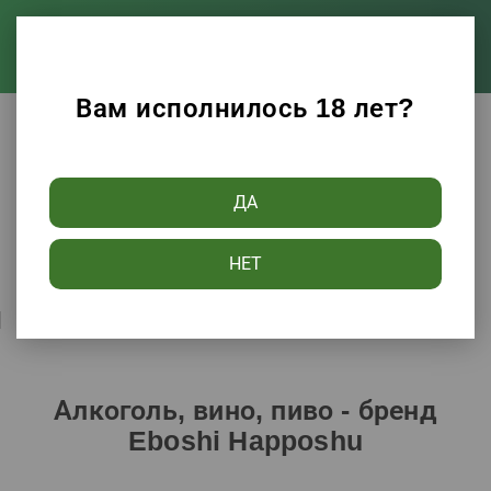
Вам исполнилось 18 лет?
Каталог
Алкоголь, вино, пиво
ДА
Фильтры
НЕТ
Сортировать по:
Популярности
Алкоголь, вино, пиво - бренд
Eboshi Happoshu