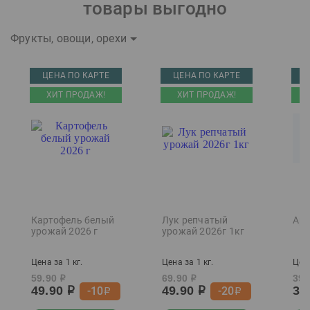
товары выгодно
Фрукты, овощи, орехи
ЦЕНА ПО КАРТЕ
ЦЕНА ПО КАРТЕ
Ц
ХИТ ПРОДАЖ!
ХИТ ПРОДАЖ!
Картофель белый
Лук репчатый
Арб
урожай 2026 г
урожай 2026г 1кг
Цена за 1 кг.
Цена за 1 кг.
Цена
59.90
69.90
39.
р
р
49.90
49.90
37
-10
-20
р
р
р
р