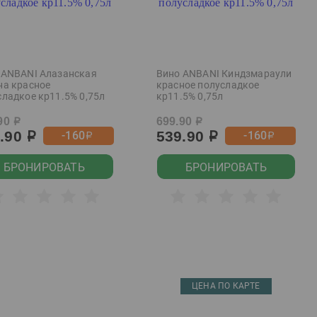
 ANBANI Алазанская
Вино ANBANI Киндзмараули
на красное
красное полусладкое
сладкое кр11.5% 0,75л
кр11.5% 0,75л
90
699.90
р
р
9.90
539.90
-160
-160
р
р
р
р
БРОНИРОВАТЬ
БРОНИРОВАТЬ
ЦЕНА ПО КАРТЕ