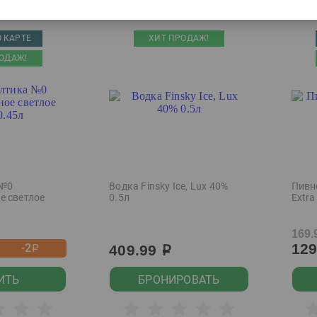
 КАРТЕ
ХИТ ПРОДАЖ!
ОДАЖ!
 №0
Водка Finsky Ice, Lux 40%
Пивн
е светлое
0.5л
Extra
169.
12
-2
409.99
р
р
ИТЬ
БРОНИРОВАТЬ