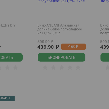
 Extra Dry
Вино ANBANI Алазанская
Вино
долина белое полусладкое
доли
кр11,5% 0,75л
полу
599.90
599.
р
439.90
43
-160
р
р
р
РОВАТЬ
БРОНИРОВАТЬ
 КАРТЕ