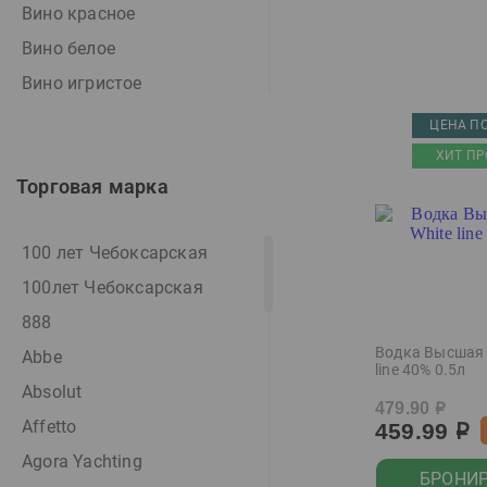
Вино красное
Вино белое
Вино игристое
Вино игристое белое
ЦЕНА ПО
Вино игристое розовое
ХИТ ПР
Торговая марка
Вино розовое
Вино фруктовое
100 лет Чебоксарская
Виски
100лет Чебоксарская
Водка
888
Водка особая
Водка Высшая 
Abbe
Джин
line 40% 0.5л
Absolut
Дистиллят
479.90
р
Affetto
459.99
Игристое вино
р
Agora Yachting
Коктейль
БРОНИ