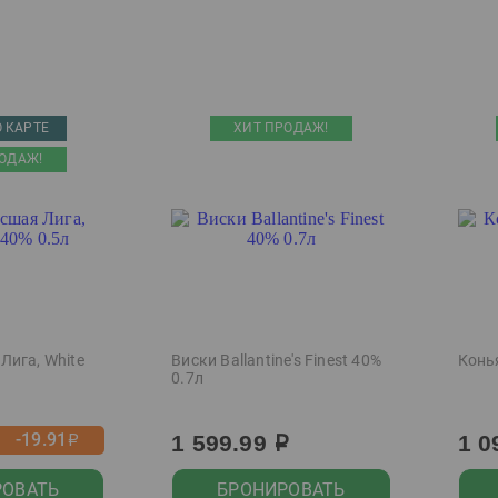
 КАРТЕ
ХИТ ПРОДАЖ!
ОДАЖ!
Лига, White
Виски Ballantine's Finest 40%
Конья
0.7л
-19.91
1 599.99
1 0
р
р
РОВАТЬ
БРОНИРОВАТЬ