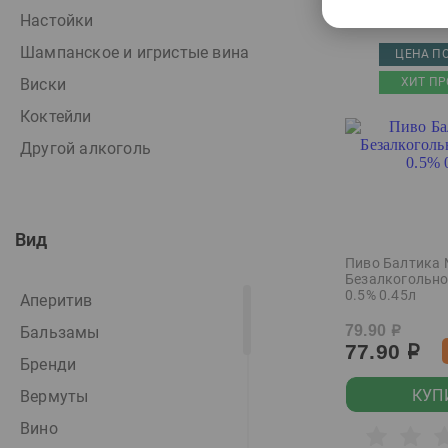
Настойки
Шампанское и игристые вина
ЦЕНА ПО
Виски
ХИТ ПР
Коктейли
Другой алкоголь
Вид
Пиво Балтика
Безалкогольно
0.5% 0.45л
Аперитив
79.90
Бальзамы
р
77.90
р
Бренди
КУП
Вермуты
Вино