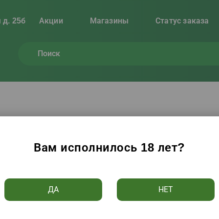
 д. 25б
Акции
Магазины
Статус заказа
, вино, пиво
(
912
товаров)
Вам исполнилось 18 лет?
Цене ↑
Алфавиту ↑
Популярности
Рейтингу
ДА
НЕТ