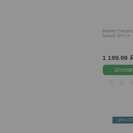
Courvoisier
Demiroff
Devils Island
Вермут Cinzano
Diablo Negro
белый 18% 1л
Domaine les Beaux
Regards
1 199.99
Don Alejandro
Drink House
БРОНИ
Duc de Paris
Dulong
Eboshi
Eboshi Happoshu
Espiritu de Chile
ЦЕНА ПО
Essa