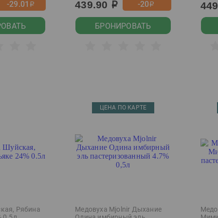
439.90
-29.01
-20
44
р
р
р
РОВАТЬ
БРОНИРОВАТЬ
ЦЕНА ПО КАРТЕ
кая, Рябина
Медовуха Mjolnir Дыхание
Медов
 0.5л
Одина имбирный эль
Мими