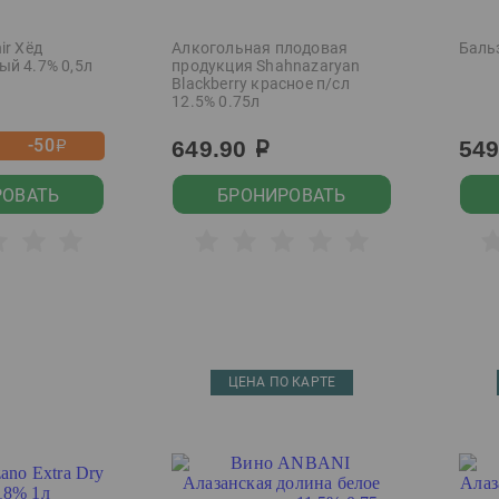
ir Хёд
Алкогольная плодовая
Баль
ый 4.7% 0,5л
продукция Shahnazaryan
Blackberry красное п/сл
12.5% 0.75л
-50
649.90
54
р
р
РОВАТЬ
БРОНИРОВАТЬ
ЦЕНА ПО КАРТЕ