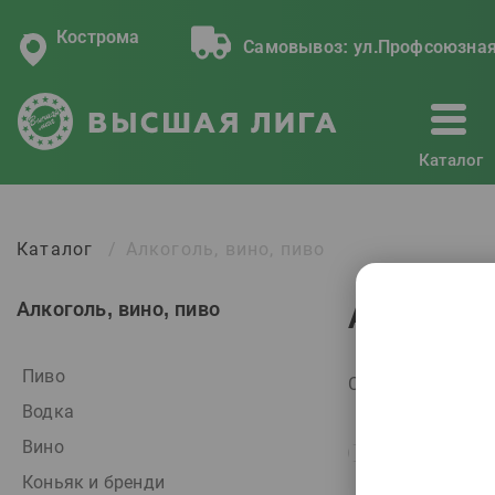
Кострома
Самовывоз:
ул.Профсоюзная
Каталог
Каталог
Алкоголь, вино, пиво
Алкоголь, вино, пиво
Алкоголь
Пиво
Сортировать по:
Водка
Вино
Коньяк и бренди