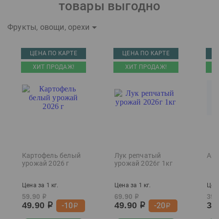
товары выгодно
Фрукты, овощи, орехи
ЦЕНА ПО КАРТЕ
ЦЕНА ПО КАРТЕ
Ц
ХИТ ПРОДАЖ!
ХИТ ПРОДАЖ!
Картофель белый
Лук репчатый
Арб
урожай 2026 г
урожай 2026г 1кг
Цена за 1 кг.
Цена за 1 кг.
Цена
59.90
69.90
39.
р
р
49.90
49.90
37
-10
-20
р
р
р
р