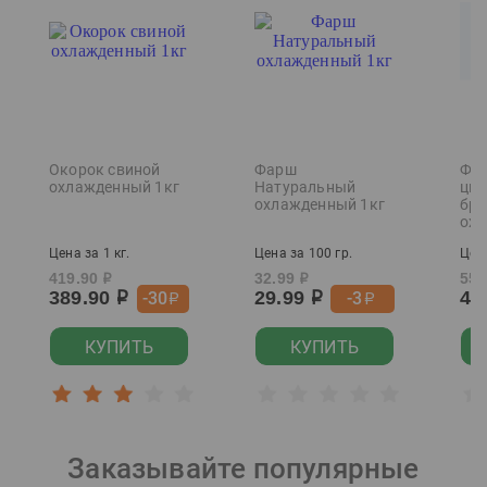
Окорок свиной
Фарш
Фил
охлажденный 1кг
Натуральный
цып
охлажденный 1кг
бро
охл
Цена за 1 кг.
Цена за 100 гр.
Цена
419.90
32.99
559
р
р
389.90
29.99
49
-30
-3
р
р
р
р
КУПИТЬ
КУПИТЬ
Заказывайте популярные