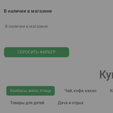
Ararat Ахтамар
В наличии в магазине
Aristov Cuvee Alexander
Armenian
В наличии в магазине
Aula
Ave Maria
Ayama
СБРОСИТЬ ФИЛЬТР
Bacardi
Ballantines
Balloro
Ку
Balvenie
Bankhall
Колбасы, мясо, птица
Чай, кофе, какао
К
Barcelo Imperial
Beatrice
Товары для детей
Дача и отдых
Beer Original