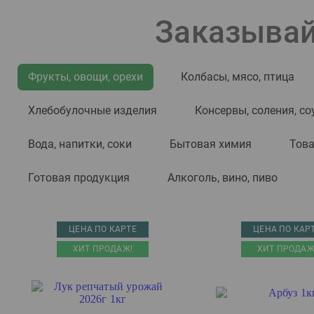
Carnero
Заказывай
Carnero Estate
Carnero Reserva
Фрукты, овощи, орехи
Колбасы, мясо, птица
Castro
Castro Blanco
Хлебобулочные изделия
Консервы, соления, со
Cellar Selection
Вода, напитки, соки
Бытовая химия
Това
Chartron et Trebuchet
Chateau Les Hauts de
Готовая продукция
Алкоголь, вино, пиво
Palette
Chateau Pinot
Chateau Shugo
ЦЕНА ПО КАРТЕ
ЦЕНА ПО КАР
Chateau Tamagne
ХИТ ПРОДАЖ!
ХИТ ПРОДАЖ
Chateau Tamagne Reserve
Chesters