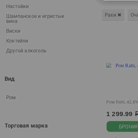
Настойки
Рахи
✖
Оч
Шампанское и игристые
вина
Виски
Коктейли
Другой алкоголь
Вид
Ром
Ром Rahi, 42,8%
1 299.99
Торговая марка
БРОНИ