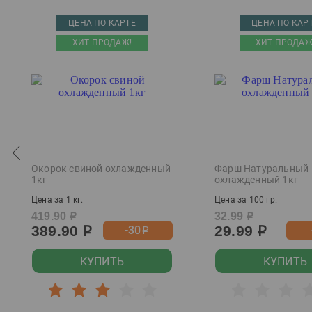
Beluga
ЦЕНА ПО КАРТЕ
ЦЕНА ПО КАР
Berikoni
ХИТ ПРОДАЖ!
ХИТ ПРОДАЖ
Beringof
Berkshire
Betanelli
Biology
Bionica
Окорок свиной охлажденный
Фарш Натуральный
Bosca Anna Federica
1кг
охлажденный 1кг
Botucal
Цена за 1 кг.
Цена за 100 гр.
Bud
419.90
32.99
р
р
389.90
29.99
-30
р
р
р
Budweiser Budwar
Bugulma
КУПИТЬ
КУПИТЬ
Calvet
Captain Morgan