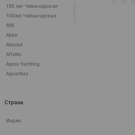
100 лет Чебоксарская
100лет Чебоксарская
888
Abbe
Absolut
Affetto
Agora Yachting
Aguaribay
Akdov
Alianca
Страна
AMG
ANBANI
Индия
Anima Aristov
Apostel Brau