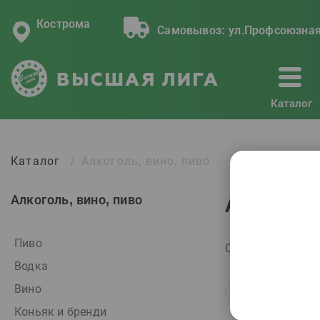
Кострома
Самовывоз:
ул.Профсоюзная
Каталог
Каталог
Алкоголь, вино, пиво
Алкоголь, вино, пиво
Алкоголь
Пиво
Сортировать по:
Водка
Вино
Коньяк и бренди