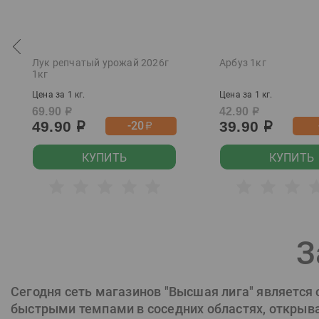
Chevalier du Val
Chivas Rega
Chivas Regal
Лук репчатый урожай 2026г
Арбуз 1кг
Chuanlang
1кг
Cinzano
Цена за 1 кг.
Цена за 1 кг.
69.90
42.90
р
р
Clausthaler
49.90
39.90
-20
р
р
р
Cool Skeleton
КУПИТЬ
КУПИТЬ
Corona
Courvoisier
Cubana Cultura
Demiroff
З
Devils Island
Diablo Negro
Сегодня сеть магазинов "Высшая лига" является
Domaine les Beaux
быстрыми темпами в соседних областях, открывая
Regards