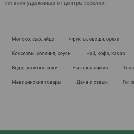
питания удаленные от центра поселки.
Don Alejandro
Drink House
Duc de Paris
Dulong
Молоко, сыр, яйцо
Фрукты, овощи, орехи
Eboshi
Консервы, соления, соусы
Чай, кофе, какао
Eboshi Happoshu
Espiritu de Chile
Вода, напитки, соки
Бытовая химия
Това
Essa
Медицинские товары
Дача и отдых
Гото
Essa Limolito
Evpatoria
Father's old barrel
Blackcurrant
Fathers Old Barrel
Faustino VII