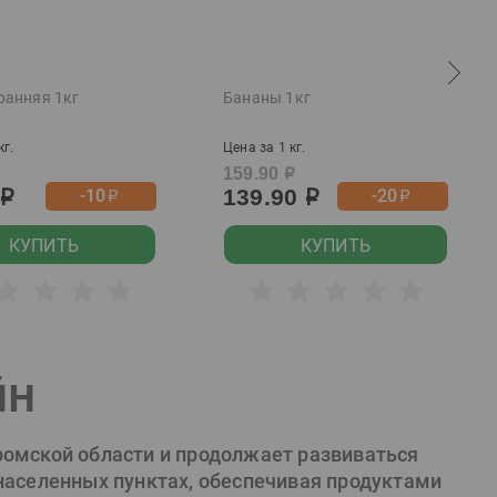
ранняя 1кг
Бананы 1кг
кг.
Цена за 1 кг.
159.90
р
139.90
-10
-20
р
р
р
р
КУПИТЬ
КУПИТЬ
йн
ромской области и продолжает развиваться
 населенных пунктах, обеспечивая продуктами