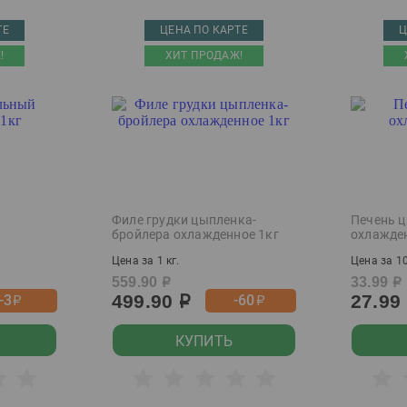
ТЕ
ЦЕНА ПО КАРТЕ
Ц
!
ХИТ ПРОДАЖ!
Филе грудки цыпленка-
Печень 
бройлера охлажденное 1кг
охлажде
Цена за 1 кг.
Цена за 10
559.90
33.99
р
р
499.90
27.99
-3
-60
р
р
р
КУПИТЬ