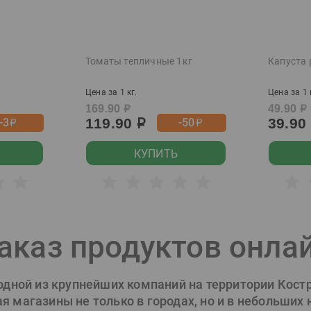
Томаты тепличные 1кг
Капуста 
Цена за 1 кг.
Цена за 1 
169.90
49.90
р
р
119.90
39.90
-3
-50
р
р
р
КУПИТЬ
аказ продуктов онла
 одной из крупнейших компаний на территории Кост
 магазины не только в городах, но и в небольших