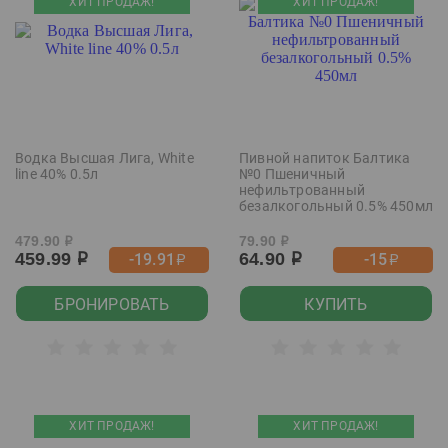
ХИТ ПРОДАЖ!
ХИТ ПРОДАЖ!
Водка Высшая Лига, White
Пивной напиток Балтика
line 40% 0.5л
№0 Пшеничный
нефильтрованный
безалкогольный 0.5% 450мл
479.90
79.90
р
р
459.99
64.90
-19.91
-15
р
р
р
р
БРОНИРОВАТЬ
КУПИТЬ
ХИТ ПРОДАЖ!
ХИТ ПРОДАЖ!