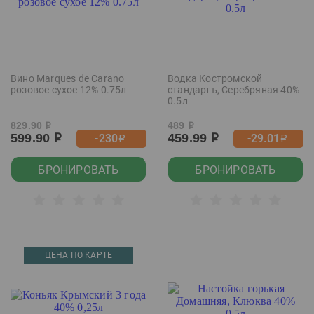
Вино Marques de Carano
Водка Костромской
розовое сухое 12% 0.75л
стандартъ, Серебряная 40%
0.5л
829.90
489
р
р
599.90
459.99
-230
-29.01
р
р
р
р
БРОНИРОВАТЬ
БРОНИРОВАТЬ
ЦЕНА ПО КАРТЕ