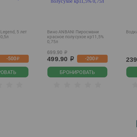
Legend, 5 лет
Вино ANBANI Пиросмани
Водк
0,5л
красное полусухое кр11,5%
0,75л
699.90
р
499.90
-500
-200
23
р
р
р
РОВАТЬ
БРОНИРОВАТЬ