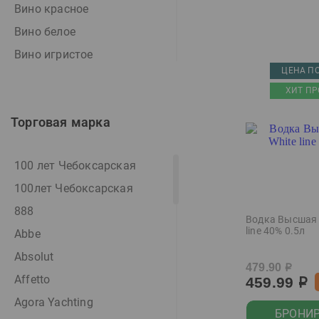
Вино красное
Вино белое
Вино игристое
ЦЕНА ПО
Вино игристое белое
ХИТ ПР
Вино игристое розовое
Торговая марка
Вино розовое
Вино фруктовое
100 лет Чебоксарская
Виски
100лет Чебоксарская
Водка
888
Водка особая
Водка Высшая 
line 40% 0.5л
Abbe
Джин
Absolut
Дистиллят
479.90
р
Affetto
459.99
Игристое вино
р
Agora Yachting
Коктейль
БРОНИ