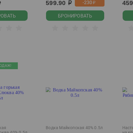
599.90
45
-230
р
р
р
РОВАТЬ
БРОНИРОВАТЬ
ОДАЖ!
кая
Водка Майкопская 40% 0.5л
Наст
ква 40% 0.5л
на ко