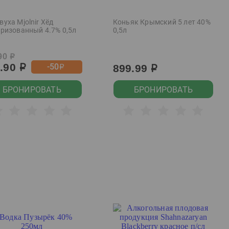
уха Mjolnir Хёд
Коньяк Крымский 5 лет 40%
еризованный 4.7% 0,5л
0,5л
90
р
9.90
-50
899.99
р
р
р
БРОНИРОВАТЬ
БРОНИРОВАТЬ