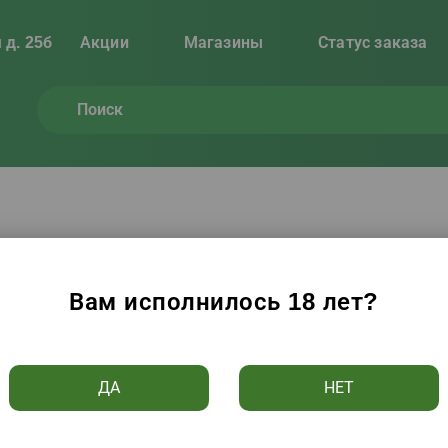
 д. 25б
Акции
Магазины
Статус заказа
, вино, пиво
(
922
товара)
Вам исполнилось 18 лет?
Цене ↑
Алфавиту ↑
Популярности
Рейтингу
ДА
НЕТ