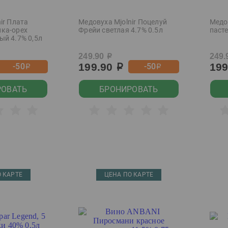
ir Плата
Медовуха Mjolnir Поцелуй
Медов
ка-орех
Фрейи светлая 4.7% 0.5л
паст
ый 4.7% 0,5л
249.90
249.
р
199.90
19
-50
-50
р
р
р
РОВАТЬ
БРОНИРОВАТЬ
 КАРТЕ
ЦЕНА ПО КАРТЕ