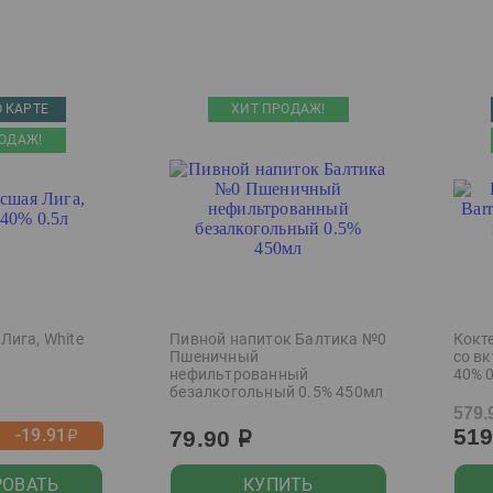
 КАРТЕ
ХИТ ПРОДАЖ!
ОДАЖ!
Лига, White
Пивной напиток Балтика №0
Кокте
Пшеничный
со в
нефильтрованный
40% 
безалкогольный 0.5% 450мл
579.
51
-19.91
79.90
р
р
РОВАТЬ
КУПИТЬ