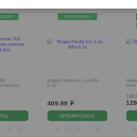
ОДАЖ!
ХИТ ПРОДАЖ!
 №0
Водка Finsky Ice, Lux 40%
Пивн
е светлое
0.5л
Extra
169.
12
409.99
р
ИТЬ
БРОНИРОВАТЬ