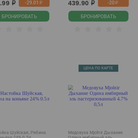
9.99
439.90
-29.01
-20
р
р
р
р
БРОНИРОВАТЬ
БРОНИРОВАТЬ
ЦЕНА ПО КАРТЕ
ойка Шуйская, Рябина
Медовуха Mjolnir Дыхание
ньяке 24% 0.5л
Одина имбирный эль