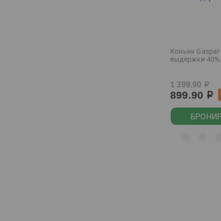
Courvoisier
Cubana Cultura
Demiroff
Коньяк Gaspar 
Devils Island
выдержки 40% 
Diablo Negro
1 399.90
р
Domaine les Beaux
899.90
р
Regards
Don Alejandro
БРОНИ
Drink House
Duc de Paris
Dulong
Eboshi
Eboshi Happoshu
Espiritu de Chile