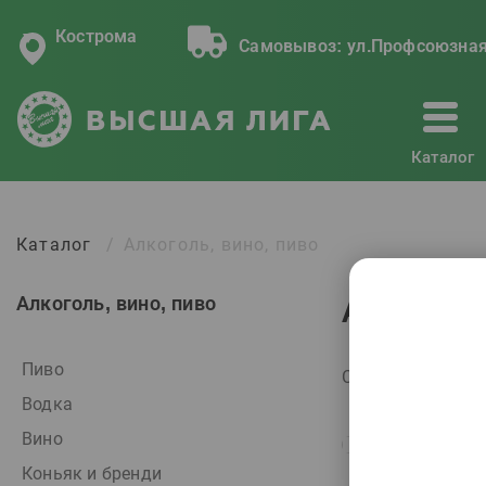
Кострома
Самовывоз:
ул.Профсоюзная
Каталог
Каталог
Алкоголь, вино, пиво
Алкоголь, вино, пиво
Алкоголь
Пиво
Сортировать по:
Водка
Вино
Коньяк и бренди