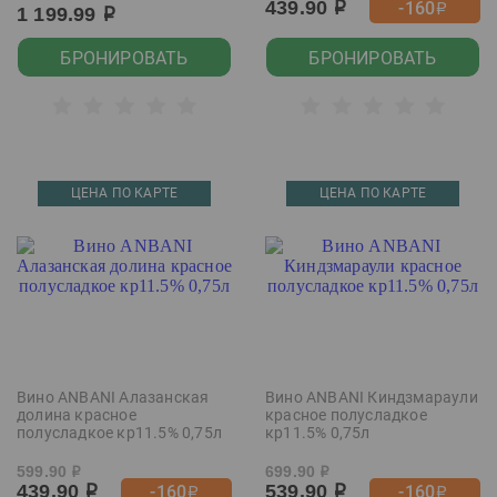
439.90
-160
р
р
1 199.99
р
БРОНИРОВАТЬ
БРОНИРОВАТЬ
ЦЕНА ПО КАРТЕ
ЦЕНА ПО КАРТЕ
Вино ANBANI Алазанская
Вино ANBANI Киндзмараули
долина красное
красное полусладкое
полусладкое кр11.5% 0,75л
кр11.5% 0,75л
599.90
699.90
р
р
439.90
539.90
-160
-160
р
р
р
р