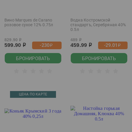
Вино Marques de Carano
Водка Костромской
розовое сухое 12% 0.75л
стандартъ, Серебряная 40%
0.5л
829.90
489
р
р
599.90
459.99
-230
-29.01
р
р
р
р
БРОНИРОВАТЬ
БРОНИРОВАТЬ
ЦЕНА ПО КАРТЕ