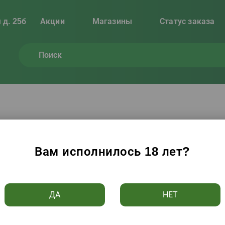
 д. 25б
Акции
Магазины
Статус заказа
, вино, пиво
(
922
товара)
Вам исполнилось 18 лет?
Цене ↑
Алфавиту ↑
Популярности
Рейтингу
ДА
НЕТ