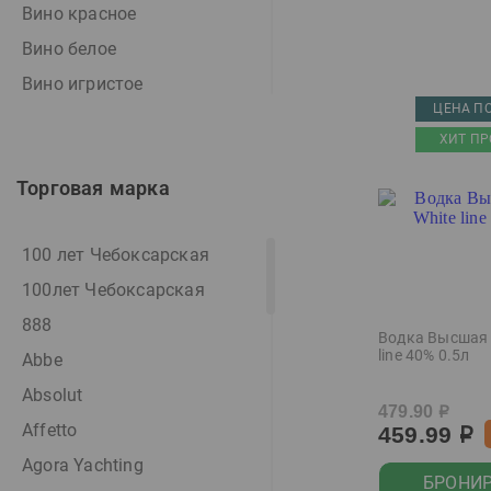
Вино красное
Вино белое
Вино игристое
ЦЕНА ПО
Вино игристое белое
ХИТ ПР
Вино игристое розовое
Торговая марка
Вино розовое
Вино фруктовое
100 лет Чебоксарская
Виски
100лет Чебоксарская
Водка
888
Водка особая
Водка Высшая 
line 40% 0.5л
Abbe
Джин
Absolut
Дистиллят
479.90
р
Affetto
459.99
Игристое вино
р
Agora Yachting
Коктейль
БРОНИ