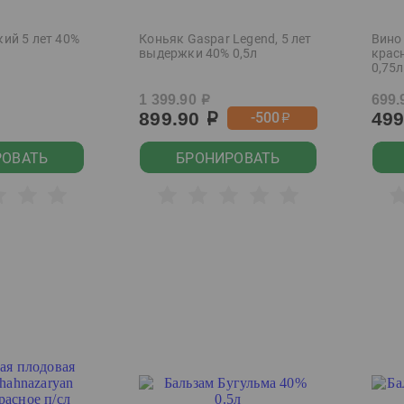
ий 5 лет 40%
Коньяк Gaspar Legend, 5 лет
Вино
выдержки 40% 0,5л
крас
0,75л
1 399.90
699.
р
899.90
49
-500
р
р
РОВАТЬ
БРОНИРОВАТЬ