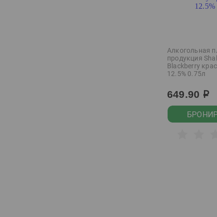
Courvoisier
Cubana Cultura
Demiroff
Алкогольная п
Devils Island
продукция Sha
Blackberry кра
Diablo Negro
12.5% 0.75л
Domaine les Beaux
649.90
р
Regards
Don Alejandro
БРОНИ
Drink House
Duc de Paris
Dulong
Eboshi
Eboshi Happoshu
Espiritu de Chile