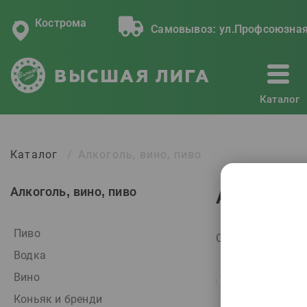
Кострома
Самовывоз:
ул.Профсоюзная
Каталог
Каталог
Алкоголь, вино, пиво
Алкоголь, вино, пиво
Алкоголь
Пиво
Сортировать по:
Водка
Вино
Коньяк и бренди