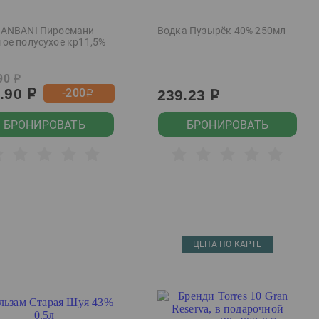
 ANBANI Пиросмани
Водка Пузырёк 40% 250мл
ное полусухое кр11,5%
90
р
9.90
-200
239.23
р
р
р
БРОНИРОВАТЬ
БРОНИРОВАТЬ
ЦЕНА ПО КАРТЕ