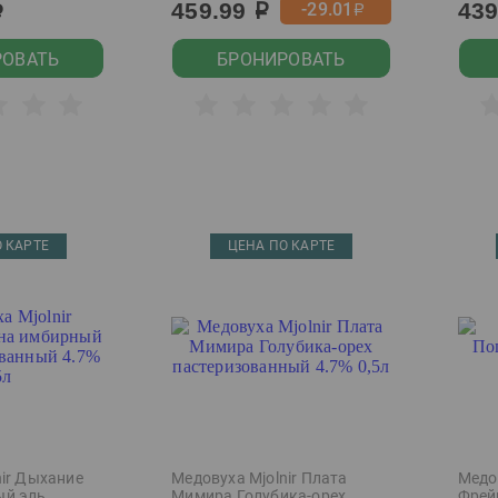
459.99
43
-29.01
р
р
р
РОВАТЬ
БРОНИРОВАТЬ
 КАРТЕ
ЦЕНА ПО КАРТЕ
nir Дыхание
Медовуха Mjolnir Плата
Медов
ый эль
Мимира Голубика-орех
Фрейи