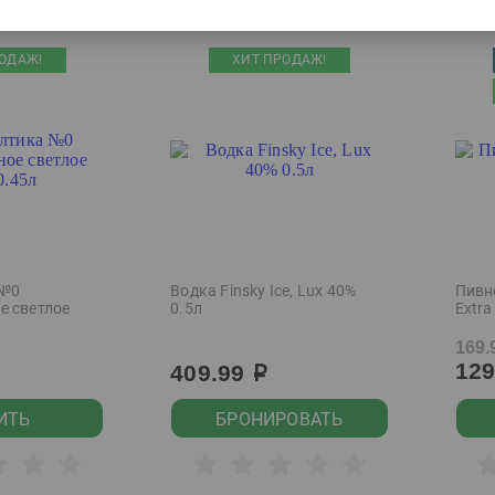
ОДАЖ!
ХИТ ПРОДАЖ!
 №0
Водка Finsky Ice, Lux 40%
Пивн
е светлое
0.5л
Extra
169.
12
409.99
р
ИТЬ
БРОНИРОВАТЬ