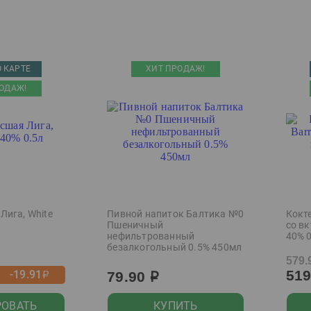
 КАРТЕ
ХИТ ПРОДАЖ!
ОДАЖ!
Лига, White
Пивной напиток Балтика №0
Кокте
Пшеничный
со в
нефильтрованный
40% 
безалкогольный 0.5% 450мл
579.
51
-19.91
79.90
р
р
РОВАТЬ
КУПИТЬ