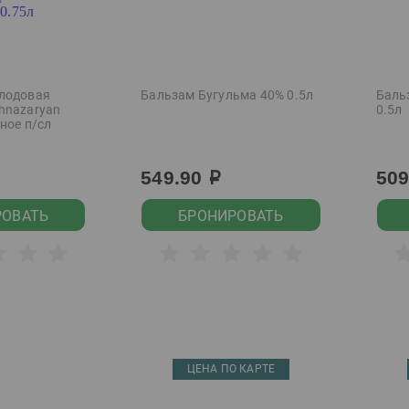
лодовая
Бальзам Бугульма 40% 0.5л
Баль
hnazaryan
0.5л
сное п/сл
549.90
50
р
РОВАТЬ
БРОНИРОВАТЬ
ЦЕНА ПО КАРТЕ