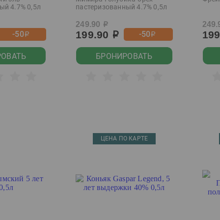
ый 4.7% 0,5л
пастеризованный 4.7% 0,5л
249.90
249.
р
199.90
19
-50
-50
р
р
р
РОВАТЬ
БРОНИРОВАТЬ
ЦЕНА ПО КАРТЕ