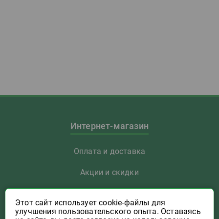
Интернет-магазин
Оплата и доставка
Акции и скидки
Как заказать
Этот сайт использует cookie-файлы для
улучшения пользовательского опыта. Оставаясь
Указать Email