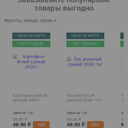
товары выгодно
Фрукты, овощи, орехи
ЦЕНА ПО КАРТЕ
ЦЕНА ПО КАРТЕ
Ц
ХИТ ПРОДАЖ!
ХИТ ПРОДАЖ!
Картофель белый
Лук репчатый
Том
урожай 2026 г
урожай 2026г 1кг
1кг
Цена за 1 кг.
Цена за 1 кг.
Цена
59.90
69.90
169
р
р
49.90
49.90
99
-10
-20
р
р
р
р