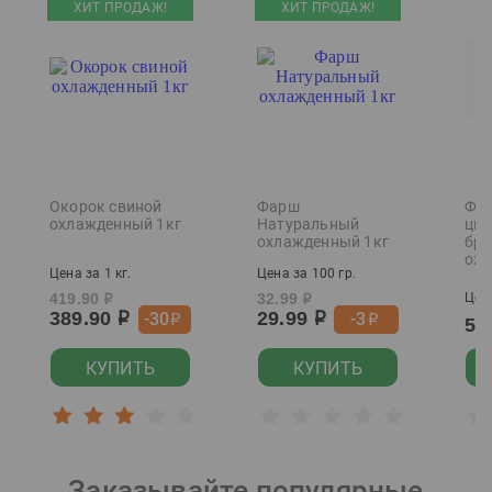
ХИТ ПРОДАЖ!
ХИТ ПРОДАЖ!
Окорок свиной
Фарш
Фил
охлажденный 1кг
Натуральный
цып
охлажденный 1кг
бро
охл
Цена за 1 кг.
Цена за 100 гр.
419.90
32.99
Цена
р
р
389.90
29.99
-30
-3
р
р
р
р
55
КУПИТЬ
КУПИТЬ
Заказывайте популярные