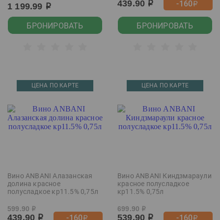
439.90
-160
р
р
1 199.99
р
БРОНИРОВАТЬ
БРОНИРОВАТЬ
ЦЕНА ПО КАРТЕ
ЦЕНА ПО КАРТЕ
Вино ANBANI Алазанская
Вино ANBANI Киндзмараули
долина красное
красное полусладкое
полусладкое кр11.5% 0,75л
кр11.5% 0,75л
599.90
699.90
р
р
439.90
539.90
-160
-160
р
р
р
р