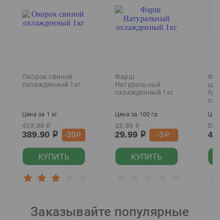
Окорок свиной
Фарш
Фил
охлажденный 1кг
Натуральный
цып
охлажденный 1кг
бро
охл
Цена за 1 кг.
Цена за 100 гр.
Цена
419.90
32.99
559
р
р
389.90
29.99
49
-30
-3
р
р
р
р
КУПИТЬ
КУПИТЬ
Заказывайте популярные