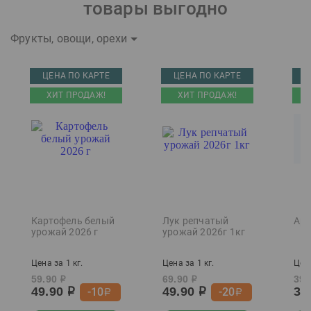
товары выгодно
Фрукты, овощи, орехи
ЦЕНА ПО КАРТЕ
ЦЕНА ПО КАРТЕ
Ц
ХИТ ПРОДАЖ!
ХИТ ПРОДАЖ!
Картофель белый
Лук репчатый
Арб
урожай 2026 г
урожай 2026г 1кг
Цена за 1 кг.
Цена за 1 кг.
Цена
59.90
69.90
39.
р
р
49.90
49.90
37
-10
-20
р
р
р
р