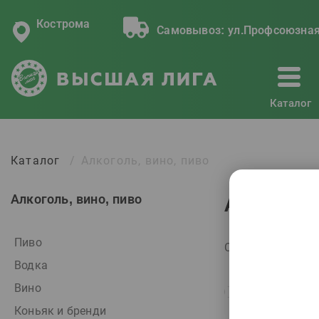
Кострома
Самовывоз:
ул.Профсоюзная
Каталог
Каталог
Алкоголь, вино, пиво
Алкоголь, вино, пиво
Алкоголь
Пиво
Сортировать по:
Водка
Вино
Коньяк и бренди