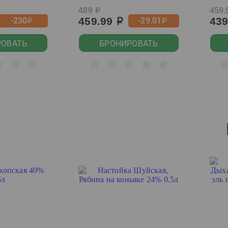
489
459.
р
459.99
43
-230
-29.01
р
р
р
РОВАТЬ
БРОНИРОВАТЬ