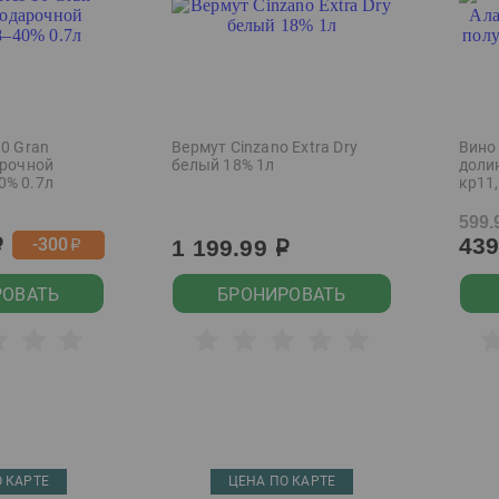
10 Gran
Вермут Cinzano Extra Dry
Вино
арочной
белый 18% 1л
доли
0% 0.7л
кр11,
599.
43
-300
1 199.99
р
р
р
РОВАТЬ
БРОНИРОВАТЬ
 КАРТЕ
ЦЕНА ПО КАРТЕ