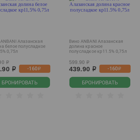
 ANBANI Алазанская
Вино ANBANI Алазанская
на белое полусладкое
долина красное
5% 0,75л
полусладкое кр11.5% 0,75л
90
599.90
р
р
9.90
439.90
-160
-160
р
р
р
р
БРОНИРОВАТЬ
БРОНИРОВАТЬ