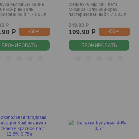
вуха Mjolnir Дыхание
Медовуха Mjolnir Плата
а имбирный эль
Мимира Голубика-орех
еризованный 4.7% 0,5л
пастеризованный 4.7% 0,5л
90
249.90
р
р
9.90
199.90
-50
-50
р
р
р
р
БРОНИРОВАТЬ
БРОНИРОВАТЬ