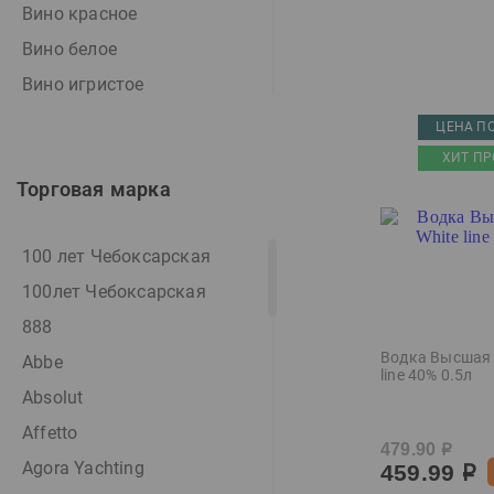
Вино красное
Вино белое
Вино игристое
Вино игристое белое
ЦЕНА ПО
Вино игристое розовое
ХИТ ПР
Торговая марка
Вино розовое
Вино фруктовое
100 лет Чебоксарская
Виски
100лет Чебоксарская
Водка
888
Водка особая
Водка Высшая 
Abbe
Джин
line 40% 0.5л
Absolut
Дистиллят
Affetto
Игристое вино
479.90
р
Agora Yachting
459.99
Коктейль
р