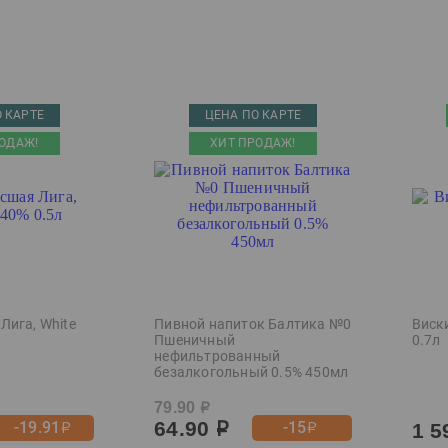
 КАРТЕ
ЦЕНА ПО КАРТЕ
ОДАЖ!
ХИТ ПРОДАЖ!
Лига, White
Пивной напиток Балтика №0
Виски
Пшеничный
0.7л
нефильтрованный
безалкогольный 0.5% 450мл
79.90
р
64.90
-19.91
-15
1 5
р
р
р