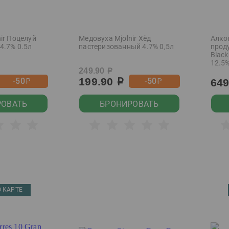
ir Поцелуй
Медовуха Mjolnir Хёд
Алко
4.7% 0.5л
пастеризованный 4.7% 0,5л
прод
Black
12.5%
249.90
р
199.90
-50
-50
64
р
р
р
РОВАТЬ
БРОНИРОВАТЬ
 КАРТЕ