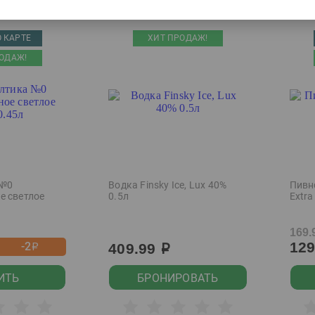
 КАРТЕ
ХИТ ПРОДАЖ!
ОДАЖ!
 №0
Водка Finsky Ice, Lux 40%
Пивн
е светлое
0.5л
Extra
169.
12
-2
409.99
р
р
ИТЬ
БРОНИРОВАТЬ