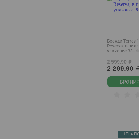
Courvoisier
Demiroff
Devils Island
Diablo Negro
Бренди Torres 
Reserva, в под
Domaine les Beaux
упаковке 38–4
Regards
Don Alejandro
2 599.90
р
2 299.90
Drink House
БРОНИ
Duc de Paris
Dulong
Eboshi
Eboshi Happoshu
Espiritu de Chile
Essa
ЦЕНА ПО