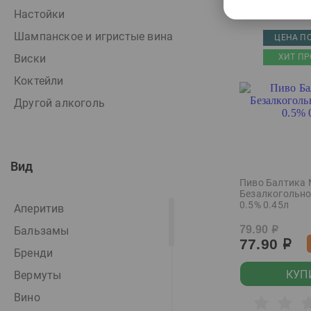
Настойки
Шампанское и игристые вина
ЦЕНА ПО
Виски
ХИТ ПР
Коктейли
Другой алкоголь
Вид
Пиво Балтика
Безалкогольно
0.5% 0.45л
Аперитив
79.90
Бальзамы
р
77.90
р
Бренди
КУП
Вермуты
Вино