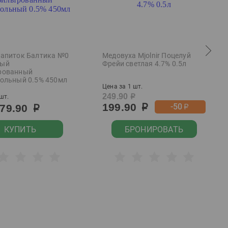
напиток Балтика №0
Медовуха Mjolnir Поцелуй
ный
Фрейи светлая 4.7% 0.5л
рованный
гольный 0.5% 450мл
Цена за 1 шт.
249.90
шт.
р
199.90
-50
79.90
р
р
р
КУПИТЬ
БРОНИРОВАТЬ