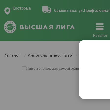
Кострома
Самовывоз:
ул.Профсоюзная
Каталог
Каталог
Алкоголь, вино, пиво
Пиво Бочонок 