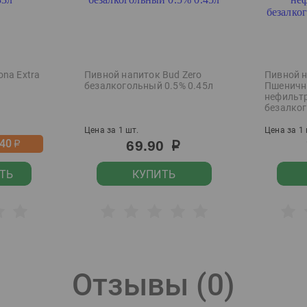
na Extra
Пивной напиток Bud Zero
Пивной 
безалкогольный 0.5% 0.45л
Пшенич
нефильт
безалко
Цена за 1 шт.
Цена за 1 
-40
69.90
р
р
ТЬ
КУПИТЬ
Отзывы (
0
)