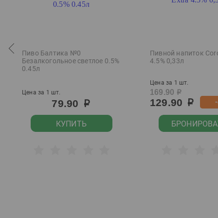
Пиво Балтика №0
Пивной напиток Coro
Безалкогольное светлое 0.5%
4.5% 0,33л
0.45л
Цена за 1 шт.
169.90
Цена за 1 шт.
р
129.90
79.90
р
р
КУПИТЬ
БРОНИРОВА