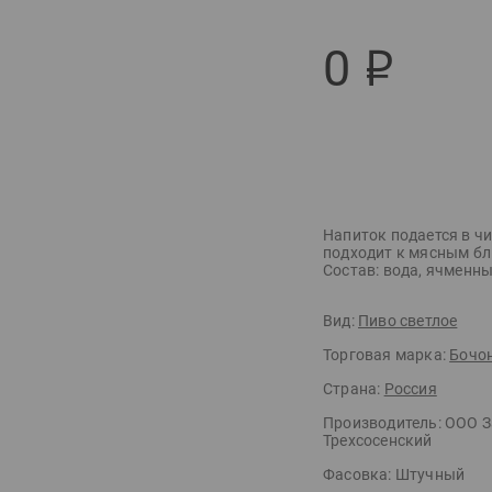
0
р
Напиток подается в ч
подходит к мясным бл
Состав: вода, ячменны
Вид:
Пиво светлое
Торговая марка:
Бочон
Страна:
Россия
Производитель:
ООО З
Трехсосенский
Фасовка:
Штучный