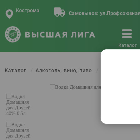
Кострома
Самовывоз:
ул.Профсоюзная
Каталог
Каталог
Алкоголь, вино, пиво
Водка Домашн