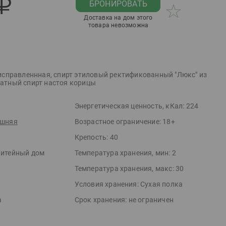
р
БРОНИРОВАТЬ
Доставка на дом этого
товара невозможна
 исправленнная, спирт этиловый ректификованный "Люкс" из
атный спирт настоя корицы
Энергетическая ценность, кКал:
224
шняя
Возрастное ограничение:
18+
Крепость:
40
итейный дом
Температура хранения, мин:
2
Температура хранения, макс:
30
Условия хранения:
Сухая полка
а
Срок хранения:
не ограничен