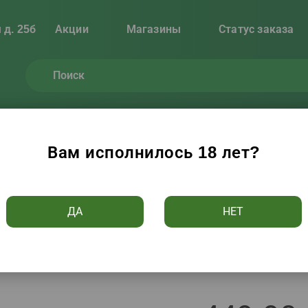
 д. 25б
Акции
Магазины
Статус заказа
Вам исполнилось 18 лет?
яя для Друзей 40% 0.5л
Водка Дом
ДА
НЕТ
Артикул 22620