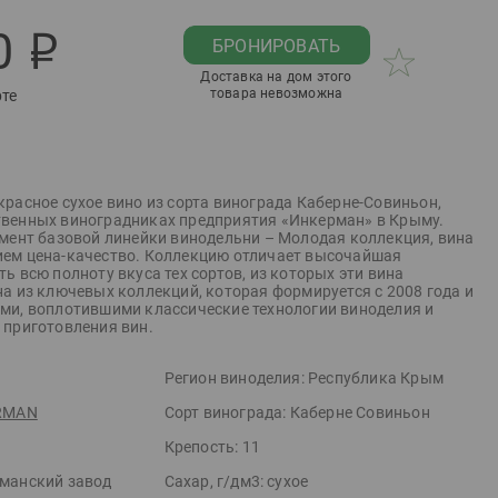
0
р
БРОНИРОВАТЬ
Доставка на дом этого
товара невозможна
рте
красное сухое вино из сорта винограда Каберне-Совиньон,
венных виноградниках предприятия «Инкерман» в Крыму.
имент базовой линейки винодельни – Молодая коллекция, вина
ем цена-качество. Коллекцию отличает высочайшая
ь всю полноту вкуса тех сортов, из которых эти вина
на из ключевых коллекций, которая формируется с 2008 года и
ми, воплотившими классические технологии виноделия и
 приготовления вин.
Регион виноделия:
Республика Крым
RMAN
Сорт винограда:
Каберне Совиньон
Крепость:
11
манский завод
Сахар, г/дм3:
сухое