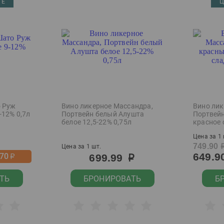
ТЕ
Ц
о Руж
Вино ликерное Массандра,
Вино лик
-12% 0,7л
Портвейн белый Алушта
Портвей
белое 12,5-22% 0,75л
красное 
Цена за 1 
749.90
Цена за 1 шт.
649.9
-70
699.99
р
р
ТЬ
БРОНИРОВАТЬ
Б