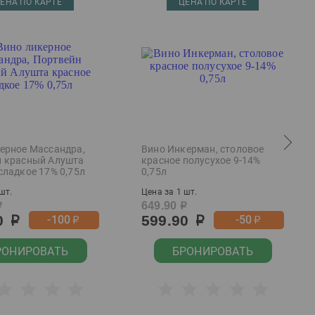
ЕНА ПО КАРТЕ
ЦЕНА ПО КАРТЕ
ерное Массандра,
Вино Инкерман, столовое
н красный Алушта
красное полусухое 9-14%
сладкое 17% 0,75л
0,75л
шт.
Цена за 1 шт.
649.90
р
р
0
599.90
-100
-50
р
р
р
р
РОНИРОВАТЬ
БРОНИРОВАТЬ