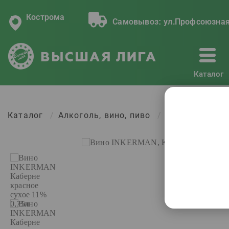
Кострома
Самовывоз:
ул.Профсоюзная
Каталог
Каталог
Алкоголь, вино, пиво
Вино INKERMAN