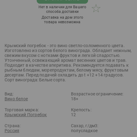
Нет в наличии для Вашего
способа доставки
Доставка на дом этого
товара невозможна
Крымский погребок - это вино светло-соломенного цвета.
Изготовлено из сортов белого винограда. Обладает нежным,
свежим вкусом с нотками фруктов и легкой сладостью.
Утонченный, освежающий аромат весенних цветов и трав.
Подходит в качестве аперитива. Рекомендуется подавать к
рыбным блюдам, морепродуктам, белому мясу, фруктовым
десертам. Перед подачей охладить до t +12 +14 градусов.
Сорт винограда: Белые сорта.
Вид:
Возрастное ограничение:
Вино белое
18+
Торговая марка:
Крепость:
Крымский Погребок
12
Страна:
Сахар, г/дм3:
Россия
полусладкое