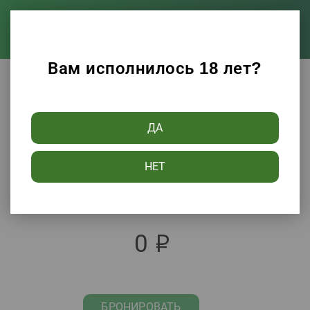
Вам исполнилось 18 лет?
Вино Крымский погребок белое п/сл 10-
12% 0,75л
ДА
Вино Крымский погребок белое п/сл
10-12% 0,75л
НЕТ
Артикул 102407
0
р
БРОНИРОВАТЬ