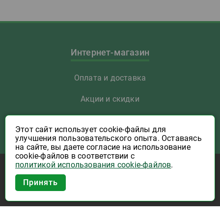
Интернет-магазин
Оплата и доставка
Акции и скидки
Как заказать
Этот сайт использует cookie-файлы для
улучшения пользовательского опыта. Оставаясь
Указать Email
на сайте, вы даете согласие на использование
cookie-файлов в соответствии с
политикой использования cookie-файлов
.
Программы лояльности
Приложение Высшая Лига в
Принять
вашем мобильном!
Активация карты