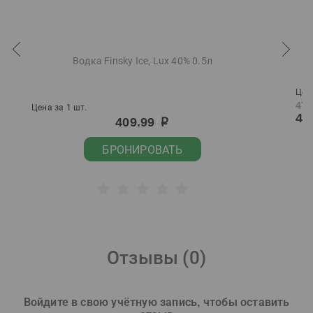
Водка Finsky Ice, Lux 40% 0.5л
Цена
479
Цена за 1 шт.
45
409.99
р
БРОНИРОВАТЬ
Отзывы (
0
)
Войдите в свою учётную запись, чтобы оставить