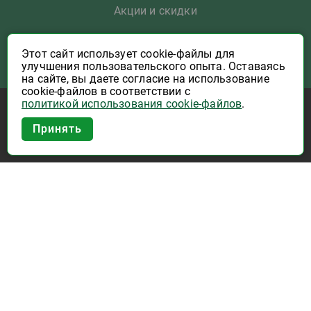
Акции и скидки
Как заказать
Этот сайт использует cookie-файлы для
улучшения пользовательского опыта. Оставаясь
Указать Email
на сайте, вы даете согласие на использование
cookie-файлов в соответствии с
политикой использования cookie-файлов
.
Программы лояльности
Приложение Высшая Лига в
Принять
вашем мобильном!
Активация карты
Правила программы лояльности "Удача"
Правила программы лояльности "Родина"
Купоны на скидку
О компании